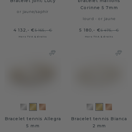
Bracelet jonc Lucy
bracelet maillons
Corinne 5 7mm
or jaune
/
saphir
lourd - or jaune
4 132,- €
5 180,- €
5 165,- €
6 475,- €
Hors TVA & droits
Hors TVA & droits
Bracelet tennis Allegra
Bracelet tennis Bianca
5 mm
2 mm