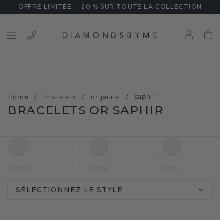
OFFRE LIMITÉE : -20 % SUR TOUTE LA COLLECTION
/
/
/
saphir
Home
Bracelets
or jaune
BRACELETS OR SAPHIR
SÉLECTIONNEZ LE STYLE