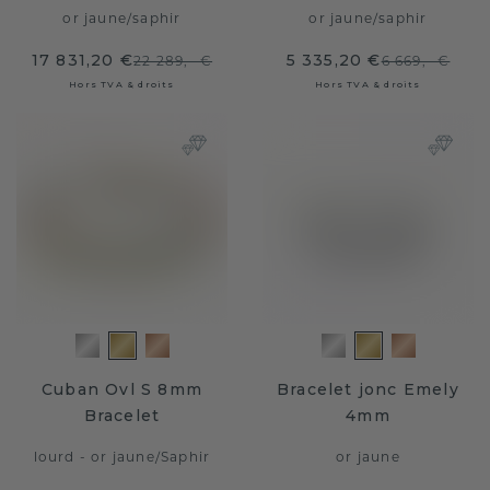
or jaune
/
saphir
or jaune
/
saphir
17 831,20 €
5 335,20 €
22 289,- €
6 669,- €
Hors TVA & droits
Hors TVA & droits
Cuban Ovl S 8mm
Bracelet jonc Emely
Bracelet
4mm
lourd - or jaune
/
Saphir
or jaune