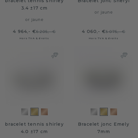
bracelet tennis shirley
Bracelet jonc Sheryl
3.4 ±17 cm
or jaune
or jaune
4 964,- €
4 060,- €
6 205,- €
5 075,- €
Hors TVA & droits
Hors TVA & droits
bracelet tennis shirley
Bracelet jonc Emely
4.0 ±17 cm
7mm