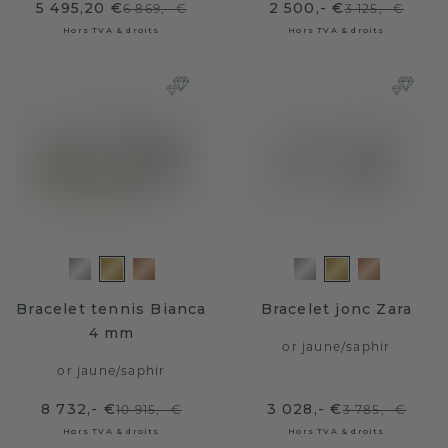
5 495,20 €
2 500,- €
6 869,- €
3 125,- €
Hors TVA & droits
Hors TVA & droits
Bracelet tennis Bianca
Bracelet jonc Zara
4 mm
or jaune
/
saphir
or jaune
/
saphir
8 732,- €
3 028,- €
10 915,- €
3 785,- €
Hors TVA & droits
Hors TVA & droits