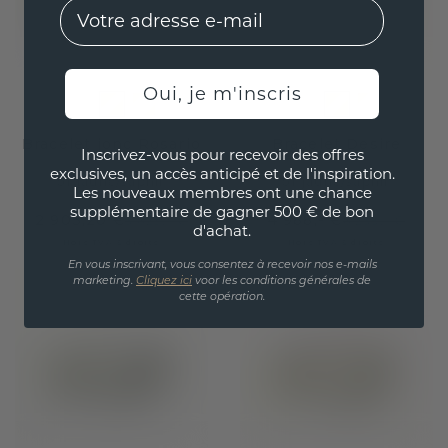
EMail
Oui, je m'inscris
Bracelet jonc Rosario
Bracelet Desire
Inscrivez-vous pour recevoir des offres
exclusives, un accès anticipé et de l'inspiration.
or jaune
/
saphir
or jaune
/
saphir
Les nouveaux membres ont une chance
supplémentaire de gagner 500 € de bon
2 903,20 €
4 988,- €
3 629,- €
6 235,- €
d'achat.
Hors TVA & droits
Hors TVA & droits
En vous inscrivant, vous consentez à recevoir nos e-mails
marketing.
Cliquez ici
voor les conditions générales de
cette opération.