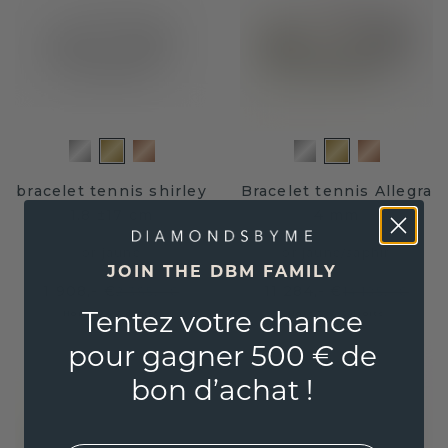
bracelet tennis shirley
Bracelet tennis Allegra
1.8 ±17 cm
4 mm
or jaune
or jaune
/
saphir
JOIN THE DBM FAMILY
1 908,- €
11 284,- €
2 385,- €
14 105,- €
Tentez votre chance
Hors TVA & droits
Hors TVA & droits
pour gagner 500 € de
bon d’achat !