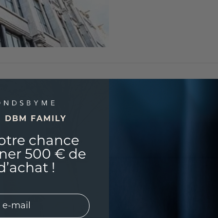
E DBM FAMILY
OFFICE DÜS
otre chance
(sur rendez-vou
ner 500 € de
d’achat !
Dr.-Detlev-Kars
47228 Duisburg
Allemagne