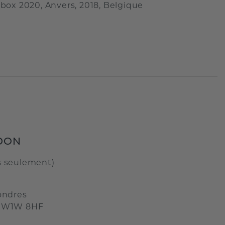
 box 2020, Anvers, 2018, Belgique
DON
s seulement)
ondres
, W1W 8HF