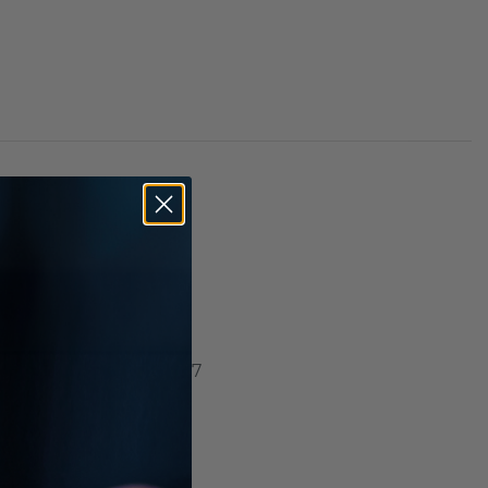
SELDORF
s uniquement)
ten-Rohwedder-Str. 17