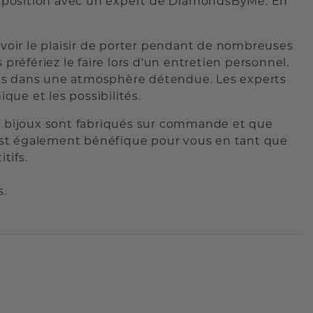
'exposition avec un expert de DiamondsByMe. En
avoir le plaisir de porter pendant de nombreuses
référiez le faire lors d'un entretien personnel.
rêves dans une atmosphère détendue. Les experts
ue et les possibilités.
es bijoux sont fabriqués sur commande et que
x est également bénéfique pour vous en tant que
tifs.
s.