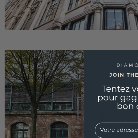
JOIN TH
Tentez v
pour gag
bon 
EMail