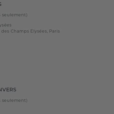
S
s seulement)
ysées
t des Champs Elysées, Paris
NVERS
s seulement)