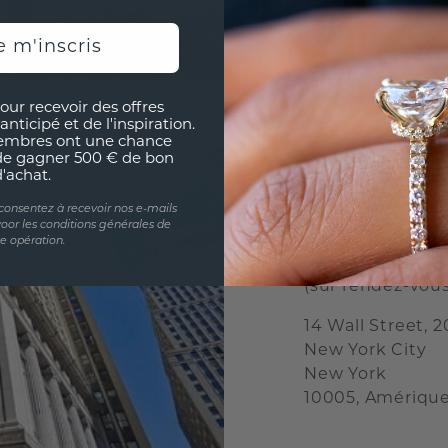
e m'inscris
our recevoir des offres
anticipé et de l'inspiration.
embres ont une chance
de gagner 500 € de bon
d'achat.
 consentez à recevoir nos e-mails
oor les conditions générales de
BUREAU DE 
te opération.
(sur rendez-vou
14 Wall Street, 2
New York City
New York
10005, Amériqu