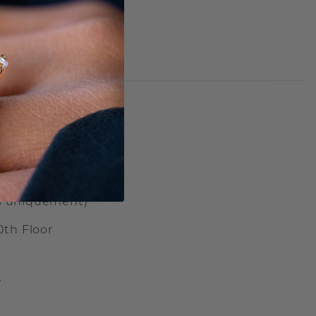
NEW YORK
s uniquement)
0th Floor
e