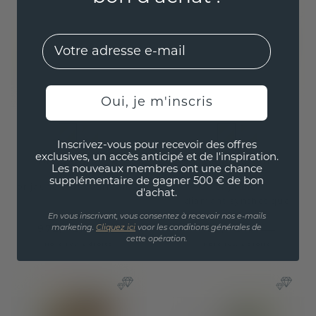
EMail
Oui, je m'inscris
Inscrivez-vous pour recevoir des offres
exclusives, un accès anticipé et de l'inspiration.
Bague Arlette
Bague Noor
Les nouveaux membres ont une chance
supplémentaire de gagner 500 € de bon
or jaune
/
vert tourmaline
or jaune
/
d'achat.
diamant synthétique
En vous inscrivant, vous consentez à recevoir nos e-mails
972,- €
492,- €
marketing.
Cliquez ici
voor les conditions générales de
1 215,- €
615,- €
cette opération.
Hors TVA & droits
Hors TVA & droits