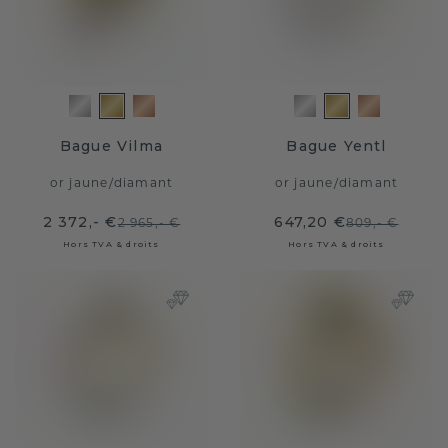
Bague Vilma
Bague Yentl
or jaune
/
diamant
or jaune
/
diamant
2 372,- €
647,20 €
2 965,- €
809,- €
Hors TVA & droits
Hors TVA & droits