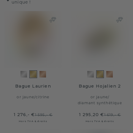
unique !
Bague Laurien
Bague Hojalien 2
or jaune
/
citrine
or jaune
/
diamant synthétique
1 276,- €
1 295,20 €
1 595,- €
1 619,- €
Hors TVA & droits
Hors TVA & droits