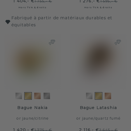
1 404,- €
1 276,- €
1 755,- €
1 595,- €
Hors TVA & droits
Hors TVA & droits
Fabriqué à partir de matériaux durables et
équitables
Bague Nakia
Bague Latashia
or jaune
/
citrine
or jaune
/
quartz fumé
1 420,- €
2 116,- €
1 775,- €
2 645,- €