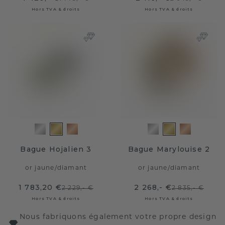
Hors TVA & droits
Hors TVA & droits
Bague Hojalien 3
Bague Marylouise 2
or jaune
/
diamant
or jaune
/
diamant
1 783,20 €
2 268,- €
2 229,- €
2 835,- €
Hors TVA & droits
Hors TVA & droits
Nous fabriquons également votre propre design