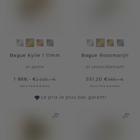
Bague Kylie 1 11mm
Bague Roosmarijn
or jaune
or jaune
/
diamant
1 868,- €
551,20 €
2 335,- €
689,- €
Hors TVA & droits
Hors TVA & droits
Le prix le plus bas garanti