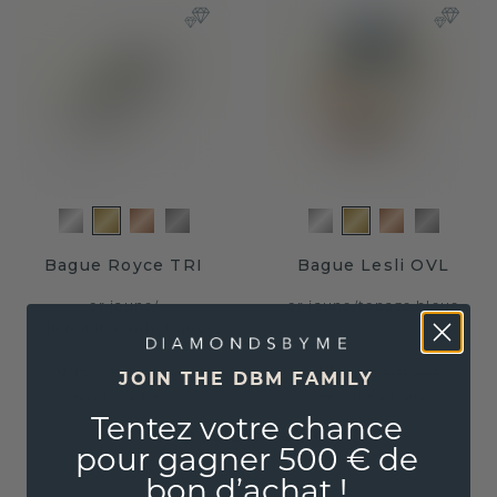
Bague Royce TRI
Bague Lesli OVL
or jaune
/
or jaune
/
topaze bleue
diamant synthétique
996,- €
1 772,- €
1 245,- €
2 215,- €
JOIN THE DBM FAMILY
Hors TVA & droits
Hors TVA & droits
Tentez votre chance
Garantie à vie
pour gagner 500 € de
bon d’achat !