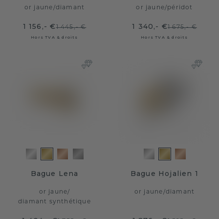
or jaune
/
diamant
or jaune
/
péridot
1 156,- €
1 340,- €
1 445,- €
1 675,- €
Hors TVA & droits
Hors TVA & droits
Bague Lena
Bague Hojalien 1
or jaune
/
or jaune
/
diamant
diamant synthétique