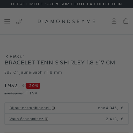
OFFRE LIMITÉE : -20 % SUR TOUTE LA COLLECTION
Retour
BRACELET TENNIS SHIRLEY 1.8 ±17 CM
585 Or jaune
Saphir 1.8 mm
/
1 932,- €
-20
%
2 415,- €
HT TVA
Bijoutier traditionnel
:
env.
4 345,- €
Vous économisez
:
2 413,- €