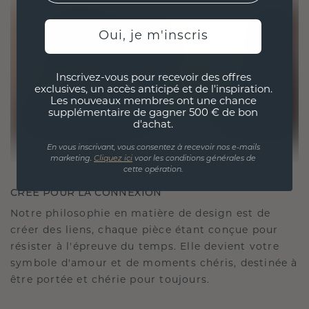
Oui, je m'inscris
Inscrivez-vous pour recevoir des offres
exclusives, un accès anticipé et de l'inspiration.
Les nouveaux membres ont une chance
supplémentaire de gagner 500 € de bon
d'achat.
En vous inscrivant, vous consentez à recevoir nos e-mails
marketing.
Cliquez ici
voor les conditions générales de
cette opération.
CRÉÉ POUR LA CONNEXION
Notre philosophie en matière de design est de
créer des liens, chaque pièce étant conçue pour
résister à l'épreuve du temps. Elle devient votre
symbole d'amour et de moments chéris, destinée à
être portée et chérie pour toujours.