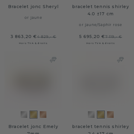
Bracelet jonc Sheryl
bracelet tennis shirley
4.0 ±17 cm
or jaune
or jaune
/
Saphir rose
3 863,20 €
5 695,20 €
4 829,- €
7 119,- €
Hors TVA & droits
Hors TVA & droits
Bracelet jonc Emely
bracelet tennis shirley
7mm
2.4 ±17 cm