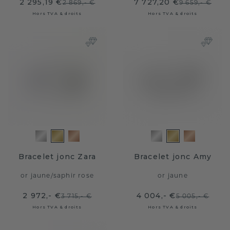
2 295,19 €
7 727,20 €
2 869,- €
9 659,- €
Hors TVA & droits
Hors TVA & droits
Bracelet jonc Zara
Bracelet jonc Amy
or jaune
/
saphir rose
or jaune
2 972,- €
4 004,- €
3 715,- €
5 005,- €
Hors TVA & droits
Hors TVA & droits