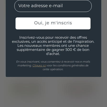
EMail
Oui, je m'inscris
Bracelet Desire
Bracelet Roxane
Inscrivez-vous pour recevoir des offres
exclusives, un accès anticipé et de l'inspiration.
or jaune
/
saphir rose
or jaune
/
saphir rose
Les nouveaux membres ont une chance
supplémentaire de gagner 500 € de bon
4 687,20 €
4 052,- €
5 859,- €
5 065,- €
d'achat.
Hors TVA & droits
Hors TVA & droits
En vous inscrivant, vous consentez à recevoir nos e-mails
marketing.
Cliquez ici
voor les conditions générales de
cette opération.