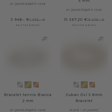
5 mm
or jaune
/
saphir rose
or jaune
/
saphir rose
3 948,- €
15 367,20 €
4 935,- €
19 209,- €
Hors TVA & droits
Hors TVA & droits
Bracelet tennis Bianca
Cuban Ovl S 8mm
2 mm
Bracelet
or jaune
/
saphir rose
lourd - or jaune
/