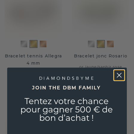
Bracelet tennis Allegra
Bracelet jonc Rosario
4 mm
or jaune
/
saphir rose
or jaune
/
saphir rose
10 223,20 €
2 772,- €
12 779,- €
3 465,- €
JOIN THE DBM FAMILY
Hors TVA & droits
Hors TVA & droits
Tentez votre chance
pour gagner 500 € de
bon d’achat !