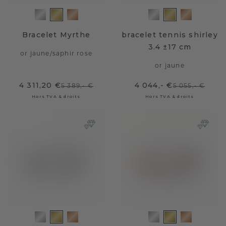
Bracelet Myrthe
bracelet tennis shirley
3.4 ±17 cm
or jaune
/
saphir rose
or jaune
4 311,20 €
4 044,- €
5 389,- €
5 055,- €
Hors TVA & droits
Hors TVA & droits