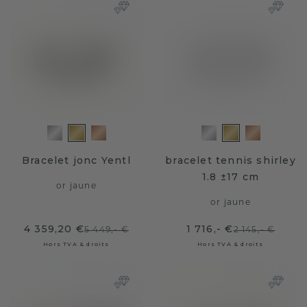
Bracelet jonc Yentl
bracelet tennis shirley
1.8 ±17 cm
or jaune
or jaune
4 359,20 €
1 716,- €
5 449,- €
2 145,- €
Hors TVA & droits
Hors TVA & droits