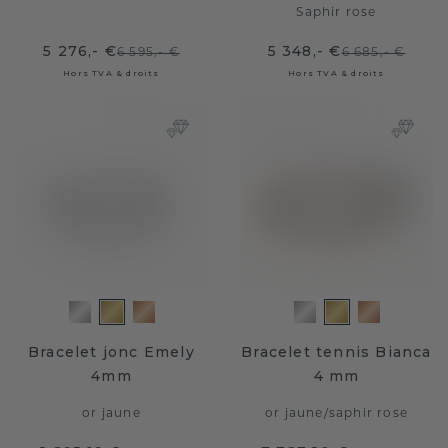
Saphir rose
5 276,- €
5 348,- €
6 595,- €
6 685,- €
Hors TVA & droits
Hors TVA & droits
Bracelet jonc Emely
Bracelet tennis Bianca
4mm
4 mm
or jaune
or jaune
/
saphir rose