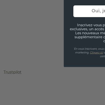
Oui, j
Inscrivez-vous p
exclusives, un accès 
Les nouveaux m
supplémentaire 
En vous inscrivant, vous
marketing.
Cliquez ici
v
cet
Trustpilot