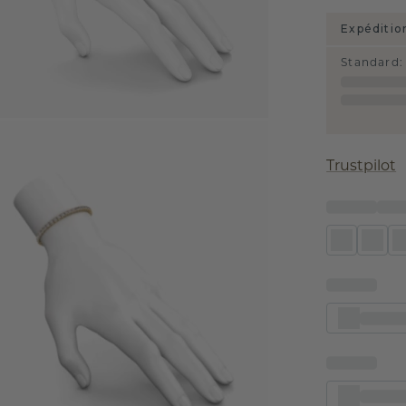
Expéditio
Standard
:
Trustpilot