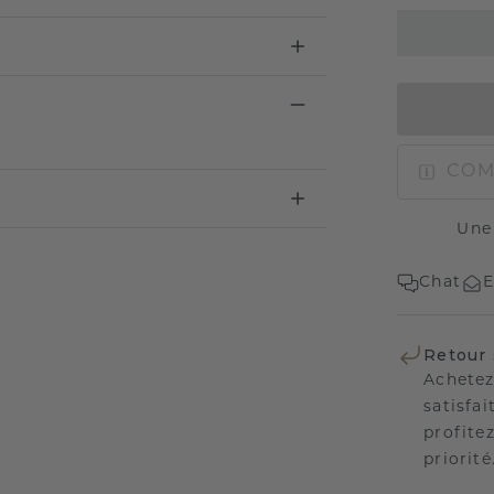
COM
Une
Chat
E
Retour 
Achetez
satisfai
profitez
priorité