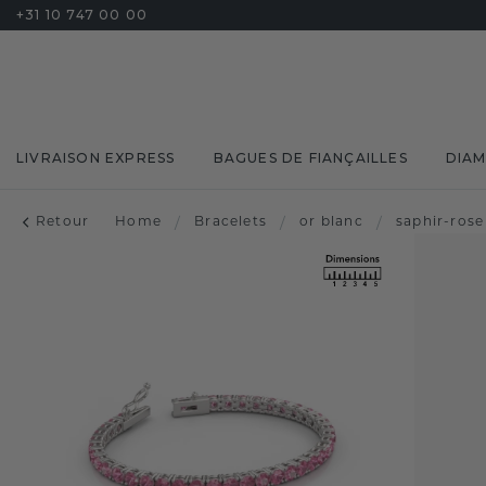
+31 10 747 00 00
LIVRAISON EXPRESS
BAGUES DE FIANÇAILLES
DIA
Retour
Home
/
Bracelets
/
or blanc
/
saphir-rose