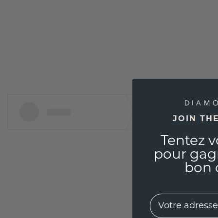
JOIN TH
Tentez v
pour gag
bon 
EMail