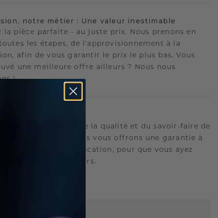
ision, notre métier : Une valeur inestimable
 la pièce parfaite - au juste prix. Nous prenons en
toutes les étapes, de l'approvisionnement à la
ion, afin de vous garantir le prix le plus bas. Vous
ouvé une meilleure offre ailleurs ? Nous nous
ons !
romesse à vie
us portons garants de la qualité et du savoir-faire de
oux.C'est pourquoi nous vous offrons une garantie à
tre les défauts de fabrication, pour que vous ayez
 tranquille pour toujours.