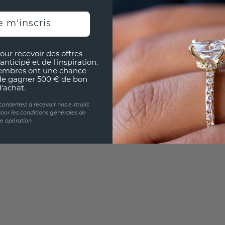
UNIQU
RÉPLI
e m'inscris
Souhai
sur vou
our recevoir des offres
partir 
anticipé et de l'inspiration.
embres ont une chance
de gagner 500 € de bon
d'achat.
 consentez à recevoir nos e-mails
oor les conditions générales de
te opération.