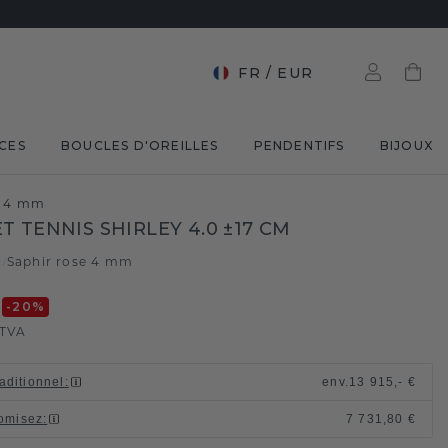
FR
/
EUR
CES
BOUCLES D'OREILLES
PENDENTIFS
BIJOUX
se 4 mm
T TENNIS SHIRLEY 4.0 ±17 CM
c
Saphir rose 4 mm
/
€
-20
%
 TVA
raditionnel
:
env.
13 915,- €
omisez
:
7 731,80 €