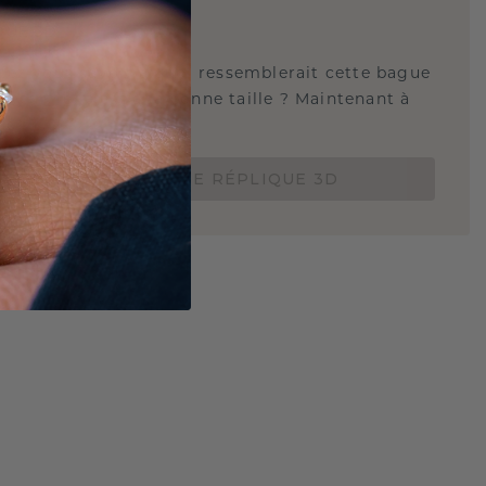
E
!
QUE 3D
tez-vous savoir à quoi ressemblerait cette bague
s et si elle est à la bonne taille ? Maintenant à
de 15 €.
COMMANDEZ UNE RÉPLIQUE 3D