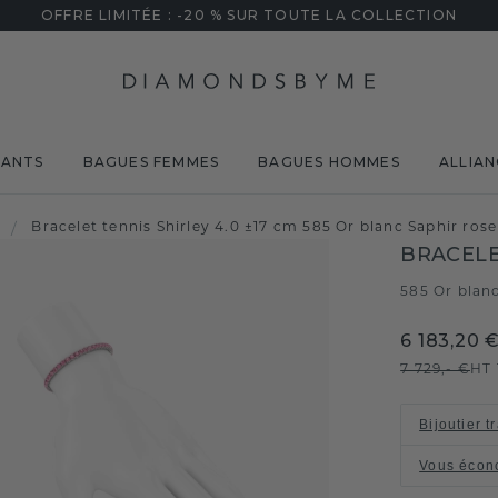
OFFRE LIMITÉE : -20 % SUR TOUTE LA COLLECTION
MANTS
BAGUES FEMMES
BAGUES HOMMES
ALLIAN
/
Bracelet tennis Shirley 4.0 ±17 cm 585 Or blanc Saphir ro
BRACELE
585 Or blan
6 183,20 
7 729,- €
HT
Bijoutier t
Vous écon