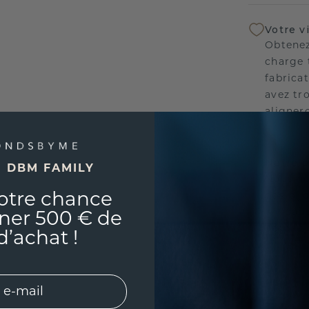
Votre v
Obtenez
charge 
fabricat
avez tr
aligner
Notre p
E DBM FAMILY
Nous no
nos bij
otre chance
vie con
ner 500 € de
l'esprit
d’achat !