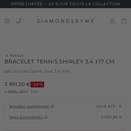
OFFRE LIMITÉE : -20 % SUR TOUTE LA COLLECTION
Retour
BRACELET TENNIS SHIRLEY 3.4 ±17 CM
585 Or rose
Saphir rose 3.4 mm
/
3 991,20 €
-20
%
4 989,- €
HT TVA
Bijoutier traditionnel
:
env.
8 975,- €
Vous économisez
:
4 983,80 €