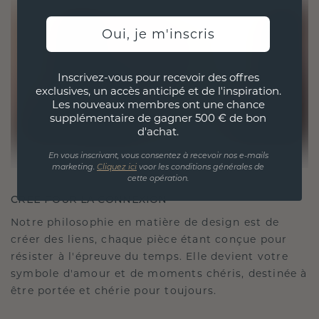
Oui, je m'inscris
Inscrivez-vous pour recevoir des offres
exclusives, un accès anticipé et de l'inspiration.
Les nouveaux membres ont une chance
supplémentaire de gagner 500 € de bon
d'achat.
En vous inscrivant, vous consentez à recevoir nos e-mails
marketing.
Cliquez ici
voor les conditions générales de
cette opération.
CRÉÉ POUR LA CONNEXION
Notre philosophie en matière de design est de
créer des liens, chaque pièce étant conçue pour
résister à l'épreuve du temps. Elle devient votre
symbole d'amour et de moments chéris, destinée à
être portée et chérie pour toujours.