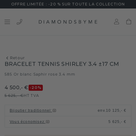
OFFRE LIMITÉE : -20 % SUR TOUTE LA COLLECTION
Retour
BRACELET TENNIS SHIRLEY 3.4 ±17 CM
585 Or blanc
Saphir rose 3.4 mm
/
4 500,- €
-20
%
5 625,- €
HT TVA
Bijoutier traditionnel
:
env.
10 125,- €
Vous économisez
:
5 625,- €