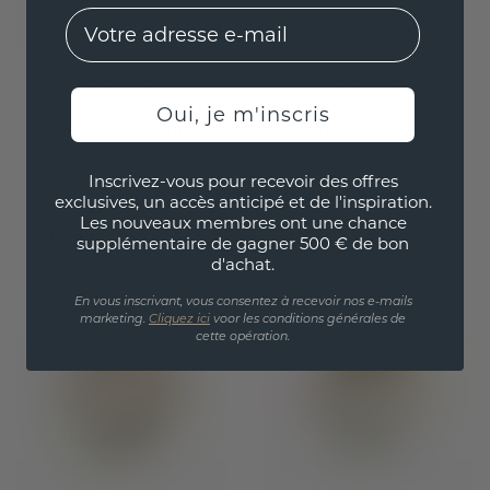
EMail
Oui, je m'inscris
Bague pour homme
Bague pour homme
Johan 2
Rick
Inscrivez-vous pour recevoir des offres
or jaune
or jaune
/
saphir rose
exclusives, un accès anticipé et de l'inspiration.
Les nouveaux membres ont une chance
1 892,- €
2 135,19 €
2 365,- €
2 669,- €
supplémentaire de gagner 500 € de bon
d'achat.
Hors TVA & droits
Hors TVA & droits
En vous inscrivant, vous consentez à recevoir nos e-mails
marketing.
Cliquez ici
voor les conditions générales de
cette opération.