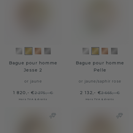
Bague pour homme
Bague pour homme
Jesse 2
Pelle
or jaune
or jaune
/
saphir rose
1 820,- €
2 132,- €
2 275,- €
2 665,- €
Hors TVA & droits
Hors TVA & droits