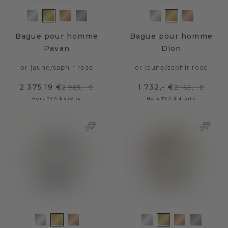
Bague pour homme
Bague pour homme
Pavan
Dion
or jaune
/
saphir rose
or jaune
/
saphir rose
2 375,19 €
1 732,- €
2 969,- €
2 165,- €
Hors TVA & droits
Hors TVA & droits