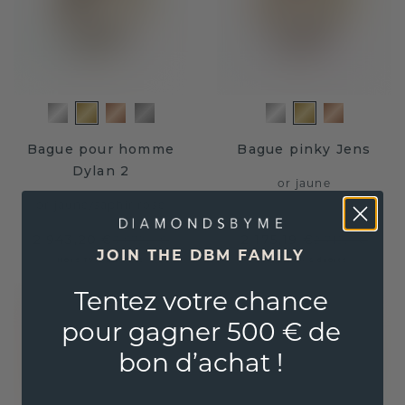
Bague pour homme
Bague pinky Jens
Dylan 2
or jaune
or jaune
/
saphir rose
2 943,20 €
2 175,19 €
3 679,- €
2 719,- €
JOIN THE DBM FAMILY
Hors TVA & droits
Hors TVA & droits
Tentez votre chance
pour gagner 500 € de
bon d’achat !