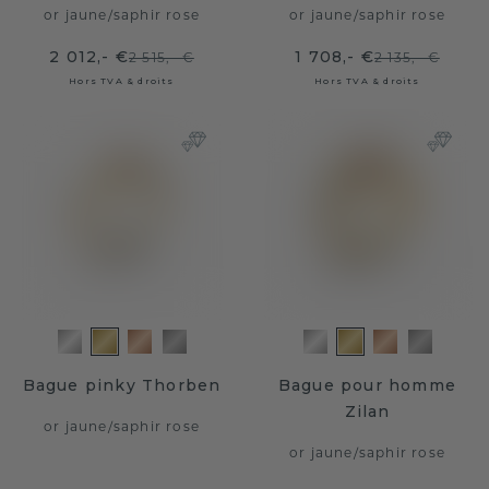
or jaune
/
saphir rose
or jaune
/
saphir rose
2 012,- €
1 708,- €
2 515,- €
2 135,- €
Hors TVA & droits
Hors TVA & droits
Bague pinky Thorben
Bague pour homme
Zilan
or jaune
/
saphir rose
or jaune
/
saphir rose