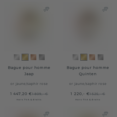
Bague pour homme
Bague pour homme
Jaap
Quinten
or jaune
/
saphir rose
or jaune
/
saphir rose
1 447,20 €
1 220,- €
1 809,- €
1 525,- €
Hors TVA & droits
Hors TVA & droits