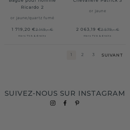
Bague pour homme
Chevalière Patrick 3
Ricardo 2
or jaune
or jaune
/
quartz fumé
1 719,20 €
2 063,19 €
2 149,- €
2 579,- €
Hors TVA & droits
Hors TVA & droits
SUIVANT
1
2
3
SUIVEZ-NOUS SUR INSTAGRAM