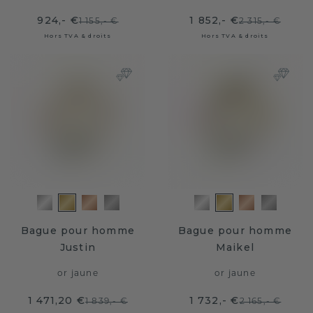
924,- €
1 852,- €
1 155,- €
2 315,- €
Hors TVA & droits
Hors TVA & droits
Bague pour homme
Bague pour homme
Justin
Maikel
or jaune
or jaune
1 471,20 €
1 732,- €
1 839,- €
2 165,- €