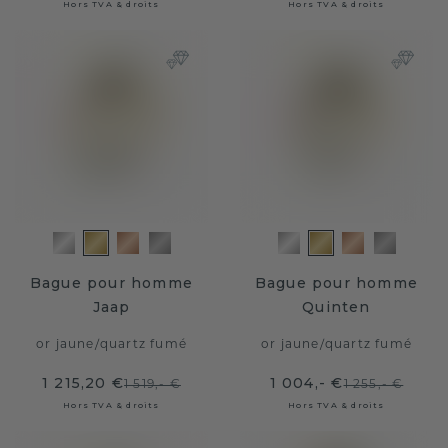
Hors TVA & droits
Hors TVA & droits
Bague pour homme
Bague pour homme
Jaap
Quinten
or jaune
/
quartz fumé
or jaune
/
quartz fumé
1 215,20 €
1 004,- €
1 519,- €
1 255,- €
Hors TVA & droits
Hors TVA & droits