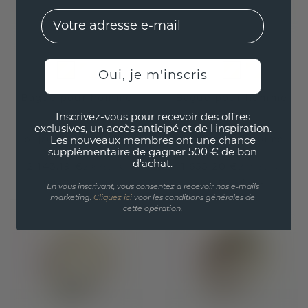
EMail
Oui, je m'inscris
Bague pour homme
Bague pour homme
Pavan
Dion
Inscrivez-vous pour recevoir des offres
exclusives, un accès anticipé et de l'inspiration.
or jaune
/
quartz fumé
or jaune
/
quartz fumé
Les nouveaux membres ont une chance
supplémentaire de gagner 500 € de bon
d'achat.
2 143,19 €
1 655,20 €
2 679,- €
2 069,- €
Hors TVA & droits
Hors TVA & droits
En vous inscrivant, vous consentez à recevoir nos e-mails
marketing.
Cliquez ici
voor les conditions générales de
cette opération.