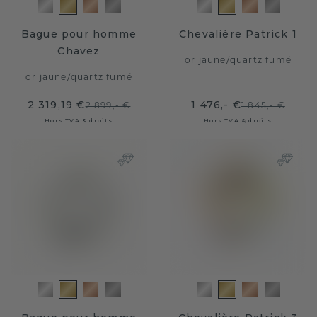
Bague pour homme
Chevalière Patrick 1
Chavez
or jaune
/
quartz fumé
or jaune
/
quartz fumé
2 319,19 €
1 476,- €
2 899,- €
1 845,- €
Hors TVA & droits
Hors TVA & droits