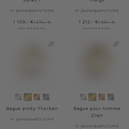
Dylan 1
Indigo
or jaune
/
quartz fumé
or jaune
/
quartz fumé
1 100,- €
1 212,- €
1 375,- €
1 515,- €
Hors TVA & droits
Hors TVA & droits
Bague pinky Thorben
Bague pour homme
Zilan
or jaune
/
quartz fumé
or jaune
/
quartz fumé