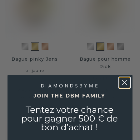
Bague pinky Jens
Bague pour homme
Rick
or jaune
or jaune
/
quartz fumé
1 492,- €
1 223,20 €
1 865,- €
1 529,- €
JOIN THE DBM FAMILY
Hors TVA & droits
Hors TVA & droits
Tentez votre chance
pour gagner 500 € de
bon d’achat !