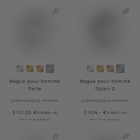
Bague pour homme
Bague pour homme
Pelle
Dylan 2
platine
/
aigue-marine
platine
/
aigue-marine
3 111,20 €
2 924,- €
3 889,- €
3 655,- €
Hors TVA & droits
Hors TVA & droits