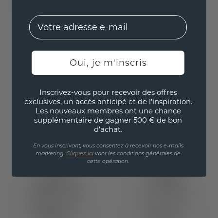
EMail
Oui, je m'inscris
Bague pour homme
Bague pour homme
Inscrivez-vous pour recevoir des offres
Remco
Richard
exclusives, un accès anticipé et de l'inspiration.
Les nouveaux membres ont une chance
platine
platine
/
aigue-marine
supplémentaire de gagner 500 € de bon
d'achat.
1 996,- €
2 620,- €
2 495,- €
3 275,- €
Hors TVA & droits
Hors TVA & droits
En vous inscrivant, vous consentez à recevoir nos e-mails
marketing.
Cliquez ici
voor les conditions générales de
cette opération.