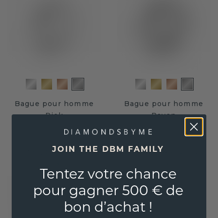
Bague pour homme
Bague pour homme
Rick
Pavan
platine
/
aigue-marine
platine
/
aigue-marine
JOIN THE DBM FAMILY
1 791,20 €
2 919,20 €
2 239,- €
3 649,- €
Hors TVA & droits
Hors TVA & droits
Tentez votre chance
pour gagner 500 € de
bon d’achat !