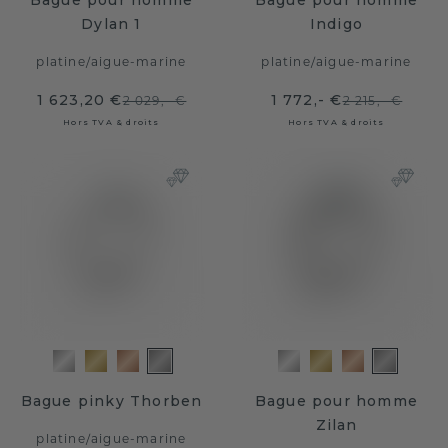
Bague pour homme
Bague pour homme
Dylan 1
Indigo
platine
/
aigue-marine
platine
/
aigue-marine
1 623,20 €
1 772,- €
2 029,- €
2 215,- €
Hors TVA & droits
Hors TVA & droits
Bague pinky Thorben
Bague pour homme
Zilan
platine
/
aigue-marine