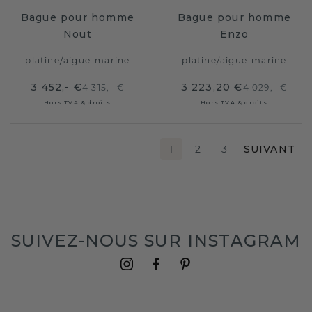
Bague pour homme
Bague pour homme
Nout
Enzo
platine
/
aigue-marine
platine
/
aigue-marine
3 452,- €
3 223,20 €
4 315,- €
4 029,- €
Hors TVA & droits
Hors TVA & droits
1
2
3
SUIVANT
SUIVEZ-NOUS SUR INSTAGRAM