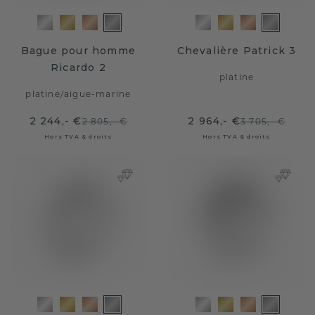
Bague pour homme
Chevalière Patrick 3
Ricardo 2
platine
platine
/
aigue-marine
2 244,- €
2 964,- €
2 805,- €
3 705,- €
Hors TVA & droits
Hors TVA & droits