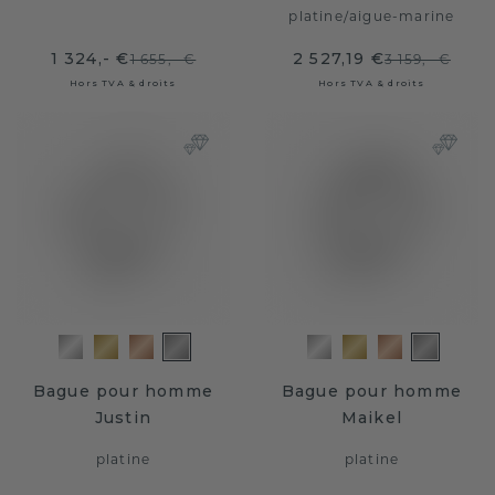
platine
/
aigue-marine
1 324,- €
2 527,19 €
1 655,- €
3 159,- €
Hors TVA & droits
Hors TVA & droits
Bague pour homme
Bague pour homme
Justin
Maikel
platine
platine