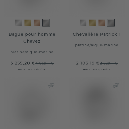
Bague pour homme
Chevalière Patrick 1
Chavez
platine
/
aigue-marine
platine
/
aigue-marine
3 255,20 €
2 103,19 €
4 069,- €
2 629,- €
Hors TVA & droits
Hors TVA & droits