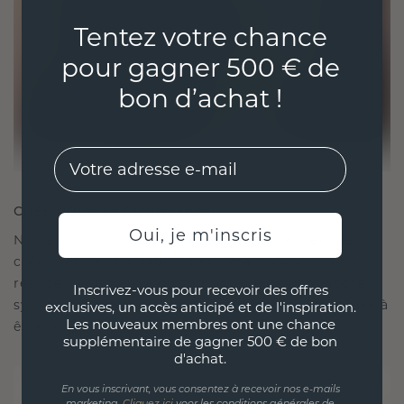
Tentez votre chance
pour gagner 500 € de
bon d’achat !
EMail
CRÉÉ POUR LA CONNEXION
Oui, je m'inscris
Notre philosophie en matière de design est de
créer des liens, chaque pièce étant conçue pour
résister à l'épreuve du temps. Elle devient votre
Inscrivez-vous pour recevoir des offres
symbole d'amour et de moments chéris, destinée à
exclusives, un accès anticipé et de l'inspiration.
Les nouveaux membres ont une chance
être portée et chérie pour toujours.
supplémentaire de gagner 500 € de bon
d'achat.
En vous inscrivant, vous consentez à recevoir nos e-mails