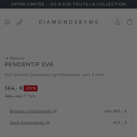
OFFRE LIMITÉE : -20 % SUR TOUTE LA COLLECTION
Retour
PENDENTIF EVA
950 platine
Diamants synthétiques vert 5 mm
/
564,- €
-20
%
705,- €
HT TVA
Bijoutier traditionnel
:
env.
985,- €
Vous économisez
:
421,- €