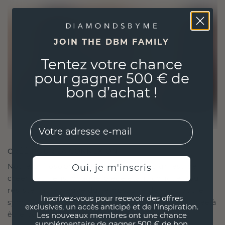
JOIN THE DBM FAMILY
Tentez votre chance
pour gagner 500 € de
bon d’achat !
EMail
CRÉÉ POUR LA CONNEXION
Notre philosophie en matière de design est de
Oui, je m'inscris
créer des liens, chaque pièce étant conçue pour
résister à l'épreuve du temps. Elle devient votre
Inscrivez-vous pour recevoir des offres
symbole d'amour et de moments chéris, destinée à
exclusives, un accès anticipé et de l'inspiration.
être portée et chérie pour toujours.
Les nouveaux membres ont une chance
supplémentaire de gagner 500 € de bon