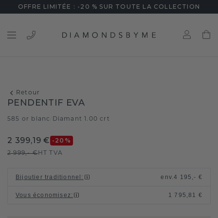
OFFRE LIMITÉE : -20 % SUR TOUTE LA COLLECTION
Retour
PENDENTIF EVA
585 or blanc
Diamant 1.00 crt
/
2 399,19 €
-20
%
2 999,- €
HT TVA
Bijoutier traditionnel
:
env.
4 195,- €
Vous économisez
:
1 795,81 €