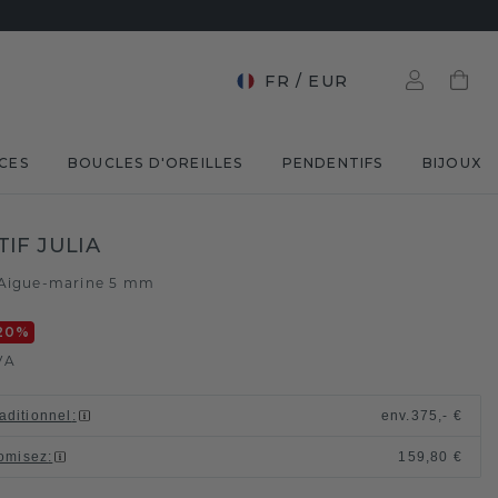
FR
/
EUR
CES
BOUCLES D'OREILLES
PENDENTIFS
BIJOUX
IF JULIA
Aigue-marine 5 mm
20
%
VA
raditionnel
:
env.
375,- €
omisez
:
159,80 €