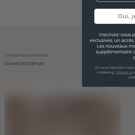
Oui, j
Inscrivez-vous p
exclusives, un accès 
Les nouveaux m
supplémentaire 
L'histoire de votre trésor
DIAMONDSBYME
En vous inscrivant, vous
marketing.
Cliquez ici
v
cet