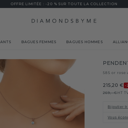
OFFRE LIMITÉE : -20 % SUR TOUTE LA COLLECTION
MANTS
BAGUES FEMMES
BAGUES HOMMES
ALLIAN
PENDENT
585 or rose
/
215,20 €
-
269,- €
HT T
Bijoutier t
Vous écon