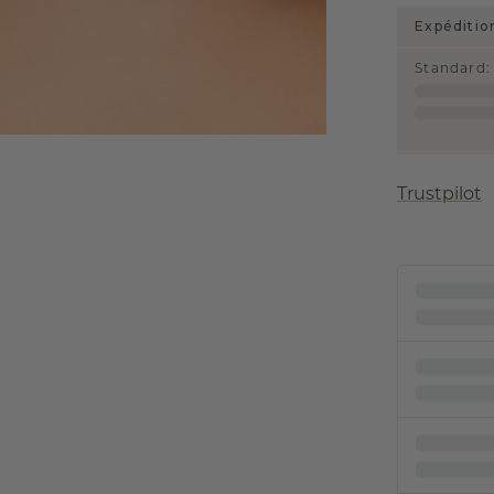
Expéditio
Standard
:
Trustpilot