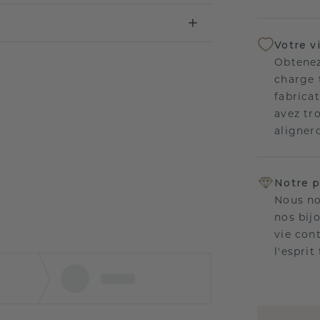
Votre v
Obtenez
charge 
fabricat
avez tr
aligner
Notre p
Nous no
nos bij
vie con
l'esprit