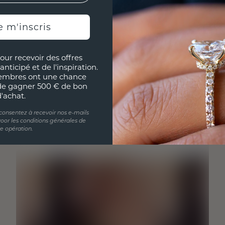
e m'inscris
our recevoir des offres
anticipé et de l'inspiration.
embres ont une chance
de gagner 500 € de bon
d'achat.
 consentez à recevoir nos e-mails
oor les conditions générales de
te opération.