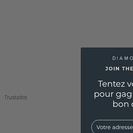
JOIN TH
Tentez v
pour gag
Trustpilot
bon 
EMail