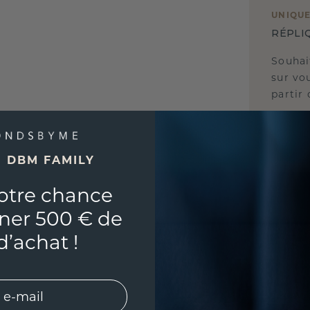
UNIQU
RÉPLI
Souhai
sur vou
partir 
E DBM FAMILY
otre chance
ner 500 € de
d’achat !