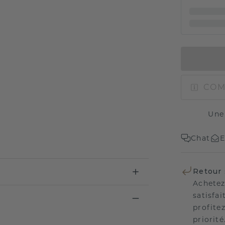
COM
Une
Chat
E
Retour 
Achetez
satisfai
profitez
priorité