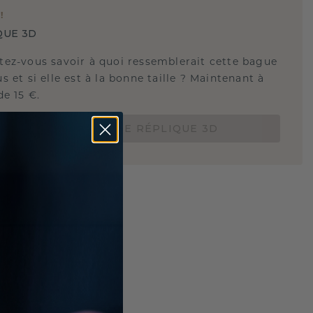
E
!
QUE 3D
tez-vous savoir à quoi ressemblerait cette bague
s et si elle est à la bonne taille ? Maintenant à
de 15 €.
COMMANDEZ UNE RÉPLIQUE 3D