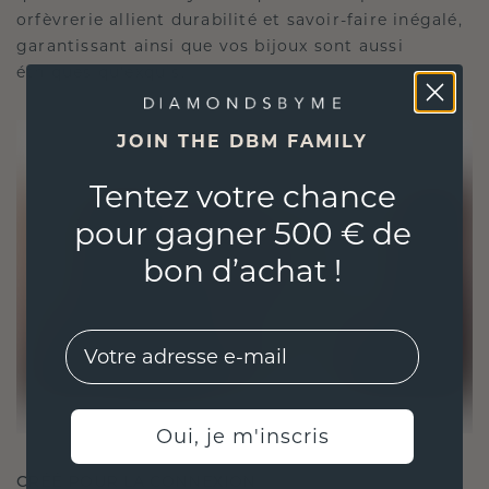
orfèvrerie allient durabilité et savoir-faire inégalé,
garantissant ainsi que vos bijoux sont aussi
éthiques qu'exquis.
JOIN THE DBM FAMILY
Tentez votre chance
pour gagner 500 € de
bon d’achat !
EMail
Oui, je m'inscris
CRÉÉ POUR LA CONNEXION