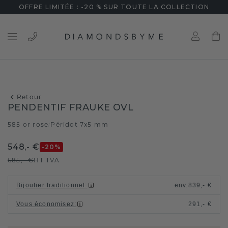
OFFRE LIMITÉE : -20 % SUR TOUTE LA COLLECTION
Retour
PENDENTIF FRAUKE OVL
585 or rose
Péridot 7x5 mm
/
548,- €
-20
%
685,- €
HT TVA
Bijoutier traditionnel
:
env.
839,- €
Vous économisez
:
291,- €