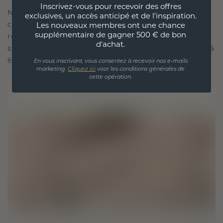
Inscrivez-vous pour recevoir des offres
Notre philosophie en matière de design est de
exclusives, un accès anticipé et de l'inspiration.
créer des liens, chaque pièce étant conçue pour
Les nouveaux membres ont une chance
supplémentaire de gagner 500 € de bon
résister à l'épreuve du temps. Elle devient votre
d'achat.
symbole d'amour et de moments chéris, destinée à
être portée et chérie pour toujours.
En vous inscrivant, vous consentez à recevoir nos e-mails
marketing.
Cliquez ici
voor les conditions générales de
cette opération.