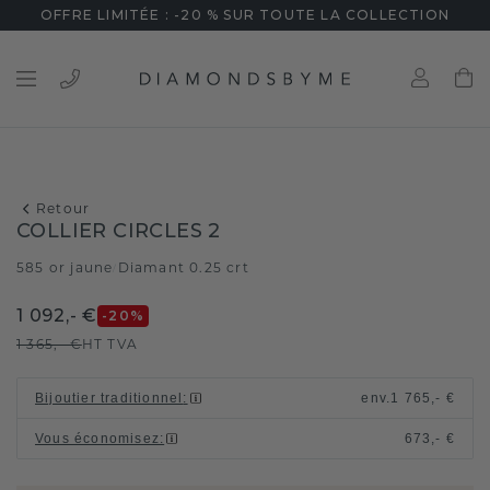
OFFRE LIMITÉE : -20 % SUR TOUTE LA COLLECTION
Retour
COLLIER CIRCLES 2
585 or jaune
Diamant 0.25 crt
/
1 092,- €
-20
%
1 365,- €
HT TVA
Bijoutier traditionnel
:
env.
1 765,- €
Vous économisez
:
673,- €