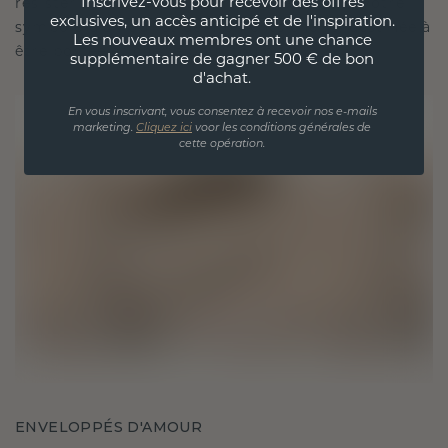
Inscrivez-vous pour recevoir des offres
résister à l'épreuve du temps. Elle devient votre
exclusives, un accès anticipé et de l'inspiration.
symbole d'amour et de moments chéris, destinée à
Les nouveaux membres ont une chance
être portée et chérie pour toujours.
supplémentaire de gagner 500 € de bon
d'achat.
En vous inscrivant, vous consentez à recevoir nos e-mails
marketing.
Cliquez ici
voor les conditions générales de
cette opération.
ENVELOPPÉS D'AMOUR