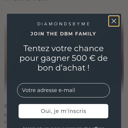
JOIN THE DBM FAMILY
Tentez votre chance
pour gagner 500 € de
bon d’achat !
EMail
CRÉÉ POUR LA CONNEXION
Oui, je m'inscris
Notre philosophie en matière de design est de
créer des liens, chaque pièce étant conçue pour