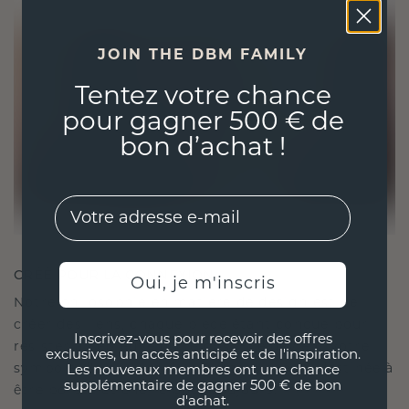
JOIN THE DBM FAMILY
Tentez votre chance
pour gagner 500 € de
bon d’achat !
EMail
CRÉÉ POUR LA CONNEXION
Oui, je m'inscris
Notre philosophie en matière de design est de
créer des liens, chaque pièce étant conçue pour
Inscrivez-vous pour recevoir des offres
résister à l'épreuve du temps. Elle devient votre
exclusives, un accès anticipé et de l'inspiration.
symbole d'amour et de moments chéris, destinée à
Les nouveaux membres ont une chance
supplémentaire de gagner 500 € de bon
être portée et chérie pour toujours.
d'achat.