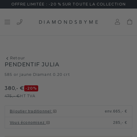
OFFRE LIMITÉE : -20 % SUR TOUTE LA COLLECTION
Retour
PENDENTIF JULIA
585 or jaune
Diamant 0.20 crt
/
380,- €
-20
%
475,- €
HT TVA
Bijoutier traditionnel
:
env.
665,- €
Vous économisez
:
285,- €