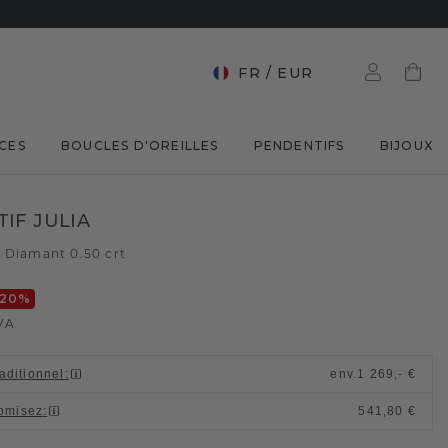
FR
/
EUR
CES
BOUCLES D'OREILLES
PENDENTIFS
BIJOUX
IF JULIA
e
Diamant 0.50 crt
/
-20
%
VA
raditionnel
:
env.
1 269,- €
omisez
:
541,80 €