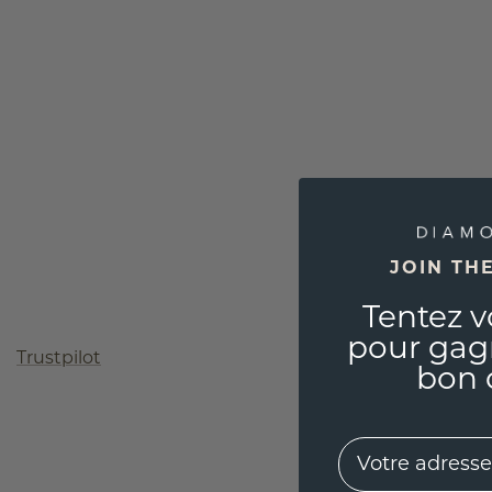
JOIN TH
Tentez v
pour gag
Trustpilot
bon 
EMail