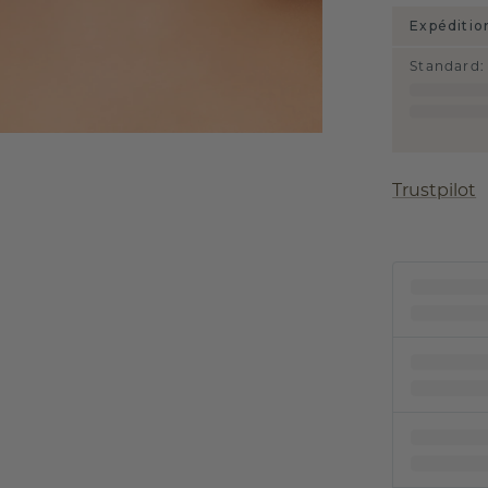
Expéditio
Standard
:
Trustpilot