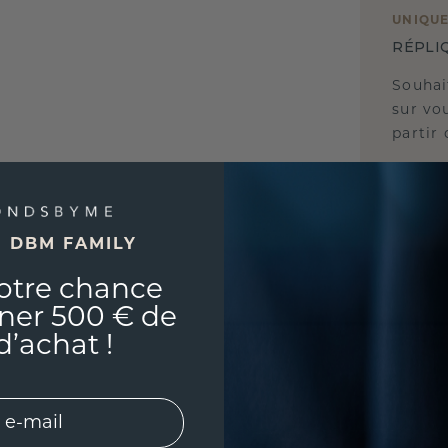
UNIQU
RÉPLI
Souhai
sur vou
partir 
E DBM FAMILY
otre chance
ner 500 € de
d’achat !