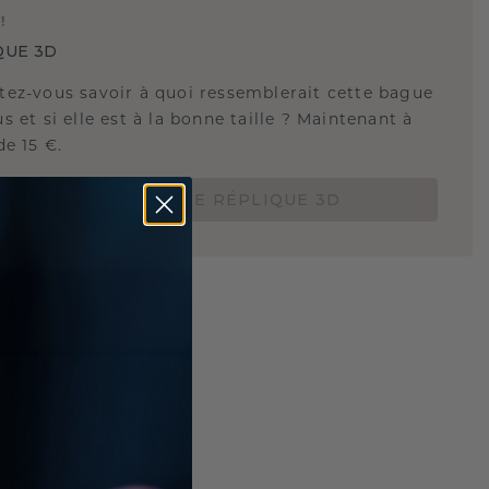
E
!
QUE 3D
tez-vous savoir à quoi ressemblerait cette bague
s et si elle est à la bonne taille ? Maintenant à
de 15 €.
COMMANDEZ UNE RÉPLIQUE 3D