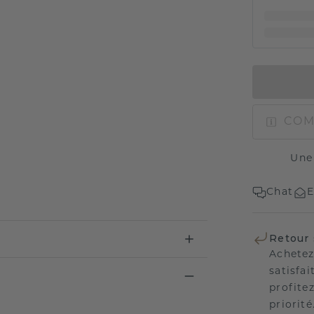
COM
Une
Chat
E
Retour 
Achetez
satisfai
profitez
priorité