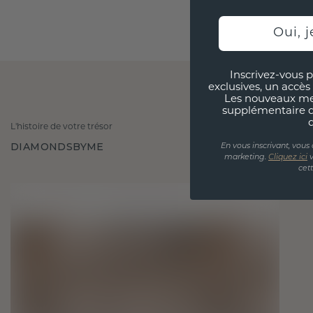
Oui, j
Inscrivez-vous p
exclusives, un accès 
Les nouveaux m
supplémentaire 
L'histoire de votre trésor
DIAMONDSBYME
En vous inscrivant, vous
marketing.
Cliquez ici
v
cet