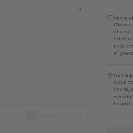
Votre v
Obtenez
charge 
fabricat
avez tr
aligner
Notre p
Nous no
nos bij
vie con
l'esprit