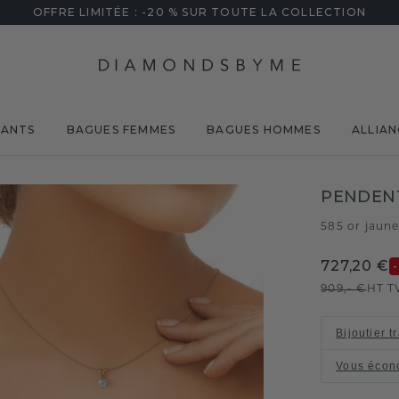
OFFRE LIMITÉE : -20 % SUR TOUTE LA COLLECTION
MANTS
BAGUES FEMMES
BAGUES HOMMES
ALLIAN
PENDENT
585 or jaun
727,20 €
909,- €
HT T
Bijoutier t
Vous écon