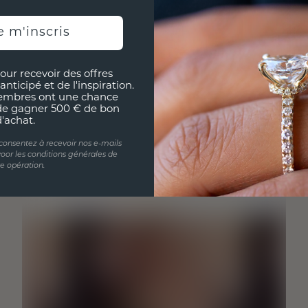
e m'inscris
our recevoir des offres
anticipé et de l'inspiration.
embres ont une chance
de gagner 500 € de bon
d'achat.
 consentez à recevoir nos e-mails
oor les conditions générales de
te opération.