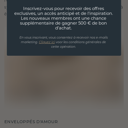
résister à l'épreuve du temps. Elle devient votre
symbole d'amour et de moments chéris, destinée à
Inscrivez-vous pour recevoir des offres
exclusives, un accès anticipé et de l'inspiration.
être portée et chérie pour toujours.
Les nouveaux membres ont une chance
supplémentaire de gagner 500 € de bon
d'achat.
En vous inscrivant, vous consentez à recevoir nos e-mails
marketing.
Cliquez ici
voor les conditions générales de
cette opération.
ENVELOPPÉS D'AMOUR