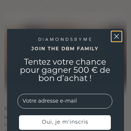
JOIN THE DBM FAMILY
Tentez votre chance
pour gagner 500 € de
bon d’achat !
EMail
CRÉÉ POUR LA CONNEXION
Notre philosophie en matière de design est de
Oui, je m'inscris
créer des liens, chaque pièce étant conçue pour