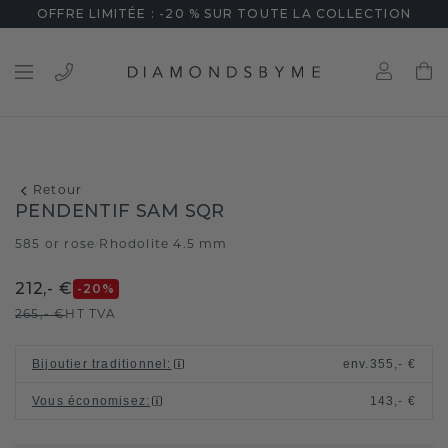
OFFRE LIMITÉE : -20 % SUR TOUTE LA COLLECTION
Retour
PENDENTIF SAM SQR
585 or rose
Rhodolite 4.5 mm
/
212,- €
-20
%
265,- €
HT TVA
Bijoutier traditionnel
:
env.
355,- €
Vous économisez
:
143,- €