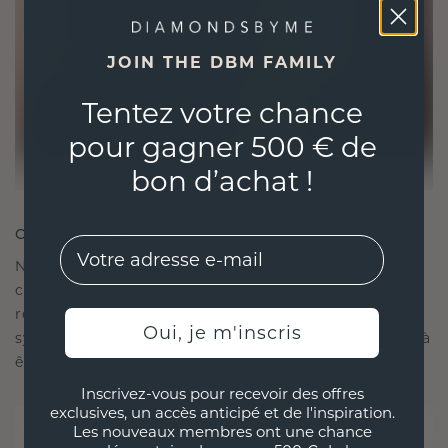
JOIN THE DBM FAMILY
Tentez votre chance
pour gagner 500 € de
bon d’achat !
CRÉÉ POUR LA CONNEXION
EMail
Notre philosophie en matière de design est de
créer des liens, chaque pièce étant conçue pour
résister à l'épreuve du temps. Elle devient votre
Oui, je m'inscris
symbole d'amour et de moments chéris, destinée à
être portée et chérie pour toujours.
Inscrivez-vous pour recevoir des offres
exclusives, un accès anticipé et de l'inspiration.
Les nouveaux membres ont une chance