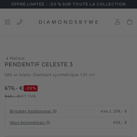
OFFRE LIMITÉE : -20 % SUR TOUTE LA COLLECTION
Retour
PENDENTIF CELESTE 3
585 or blanc
Diamant synthétique 1.01 crt
/
676,- €
-20
%
845,- €
HT TVA
Bijoutier traditionnel
:
env.
1 109,- €
Vous économisez
:
433,- €