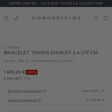
OFFRE LIMITÉE : -20 % SUR TOUTE LA COLLECTION
Retour
BRACELET TENNIS SHIRLEY 2.4 ±17 CM
Lourd - 585 Or rose
Améthyste 2.4 mm
/
1 695,20 €
-20
%
2 119,- €
HT TVA
Bijoutier traditionnel
:
env.
3 815,- €
Vous économisez
:
2 119,80 €