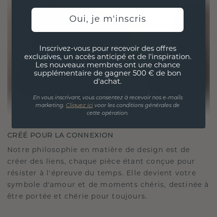
Oui, je m'inscris
Inscrivez-vous pour recevoir des offres
exclusives, un accès anticipé et de l'inspiration.
Les nouveaux membres ont une chance
supplémentaire de gagner 500 € de bon
d'achat.
En vous inscrivant, vous consentez à recevoir nos e-mails
marketing.
Cliquez ici
voor les conditions générales de
cette opération.
CRÉÉ POUR LA CONNEXION
Notre philosophie en matière de design est de
créer des liens, chaque pièce étant conçue pour
résister à l'épreuve du temps. Elle devient votre
symbole d'amour et de moments chéris, destinée à
être portée et chérie pour toujours.