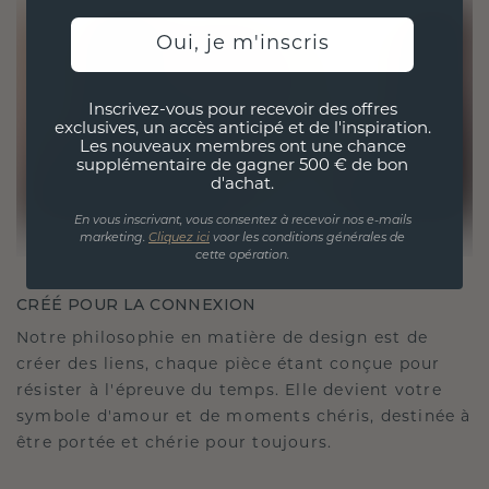
Oui, je m'inscris
Inscrivez-vous pour recevoir des offres
exclusives, un accès anticipé et de l'inspiration.
Les nouveaux membres ont une chance
supplémentaire de gagner 500 € de bon
d'achat.
En vous inscrivant, vous consentez à recevoir nos e-mails
marketing.
Cliquez ici
voor les conditions générales de
cette opération.
CRÉÉ POUR LA CONNEXION
Notre philosophie en matière de design est de
créer des liens, chaque pièce étant conçue pour
résister à l'épreuve du temps. Elle devient votre
symbole d'amour et de moments chéris, destinée à
être portée et chérie pour toujours.