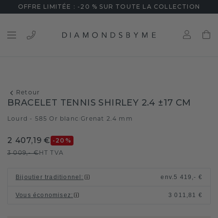
OFFRE LIMITÉE : -20 % SUR TOUTE LA COLLECTION
Retour
BRACELET TENNIS SHIRLEY 2.4 ±17 CM
Lourd - 585 Or blanc
Grenat 2.4 mm
/
2 407,19 €
-20
%
3 009,- €
HT TVA
Bijoutier traditionnel
:
env.
5 419,- €
Vous économisez
:
3 011,81 €