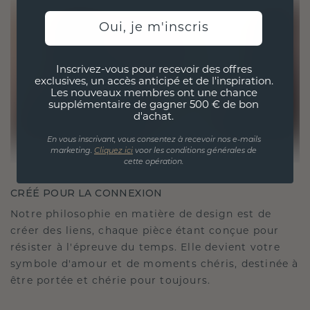
Oui, je m'inscris
Inscrivez-vous pour recevoir des offres
exclusives, un accès anticipé et de l'inspiration.
Les nouveaux membres ont une chance
supplémentaire de gagner 500 € de bon
d'achat.
En vous inscrivant, vous consentez à recevoir nos e-mails
marketing.
Cliquez ici
voor les conditions générales de
cette opération.
CRÉÉ POUR LA CONNEXION
Notre philosophie en matière de design est de
créer des liens, chaque pièce étant conçue pour
résister à l'épreuve du temps. Elle devient votre
symbole d'amour et de moments chéris, destinée à
être portée et chérie pour toujours.