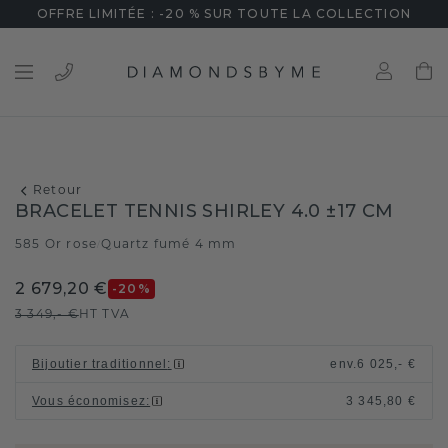
OFFRE LIMITÉE : -20 % SUR TOUTE LA COLLECTION
Retour
BRACELET TENNIS SHIRLEY 4.0 ±17 CM
585 Or rose
Quartz fumé 4 mm
/
2 679,20 €
-20
%
3 349,- €
HT TVA
Bijoutier traditionnel
:
env.
6 025,- €
Vous économisez
:
3 345,80 €