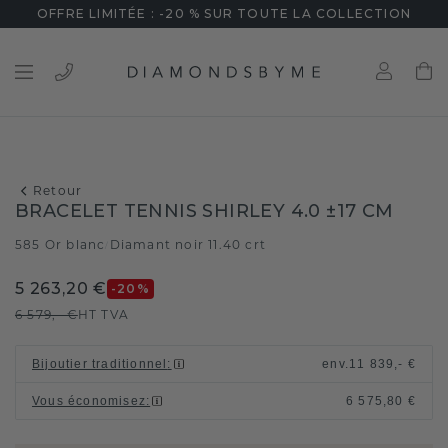
OFFRE LIMITÉE : -20 % SUR TOUTE LA COLLECTION
Retour
BRACELET TENNIS SHIRLEY 4.0 ±17 CM
585 Or blanc
Diamant noir 11.40 crt
/
5 263,20 €
-20
%
6 579,- €
HT TVA
Bijoutier traditionnel
:
env.
11 839,- €
Vous économisez
:
6 575,80 €