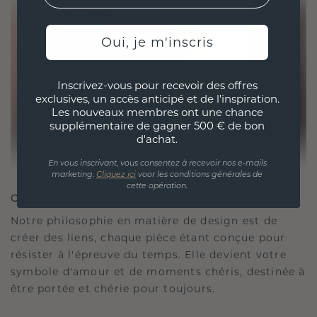
Oui, je m'inscris
Inscrivez-vous pour recevoir des offres
exclusives, un accès anticipé et de l'inspiration.
Les nouveaux membres ont une chance
supplémentaire de gagner 500 € de bon
d'achat.
En vous inscrivant, vous consentez à recevoir nos e-mails
marketing.
Cliquez ici
voor les conditions générales de
cette opération.
CRÉÉ POUR LA CONNEXION
Notre philosophie en matière de design est de
créer des liens, chaque pièce étant conçue pour
résister à l'épreuve du temps. Elle devient votre
symbole d'amour et de moments chéris, destinée à
être portée et chérie pour toujours.