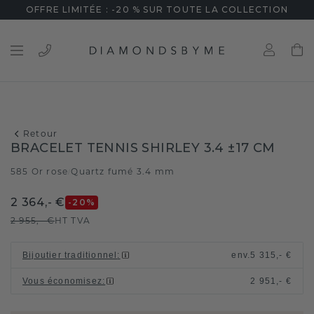
OFFRE LIMITÉE : -20 % SUR TOUTE LA COLLECTION
Retour
BRACELET TENNIS SHIRLEY 3.4 ±17 CM
585 Or rose
Quartz fumé 3.4 mm
/
2 364,- €
-20
%
2 955,- €
HT TVA
Bijoutier traditionnel
:
env.
5 315,- €
Vous économisez
:
2 951,- €