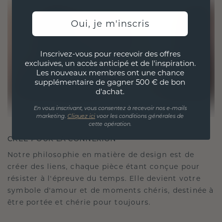
Oui, je m'inscris
Inscrivez-vous pour recevoir des offres
exclusives, un accès anticipé et de l'inspiration.
Les nouveaux membres ont une chance
supplémentaire de gagner 500 € de bon
d'achat.
En vous inscrivant, vous consentez à recevoir nos e-mails
marketing.
Cliquez ici
voor les conditions générales de
cette opération.
CRÉÉ POUR LA CONNEXION
Notre philosophie en matière de design est de
créer des liens, chaque pièce étant conçue pour
résister à l'épreuve du temps. Elle devient votre
symbole d'amour et de moments chéris, destinée à
être portée et chérie pour toujours.