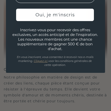
Oui, je m'inscris
Inscrivez-vous pour recevoir des offres
exclusives, un accès anticipé et de l'inspiration.
Les nouveaux membres ont une chance
supplémentaire de gagner 500 € de bon
d'achat.
En vous inscrivant, vous consentez à recevoir nos e-mails
marketing.
Cliquez ici
voor les conditions générales de
cette opération.
CRÉÉ POUR LA CONNEXION
Notre philosophie en matière de design est de
créer des liens, chaque pièce étant conçue pour
résister à l'épreuve du temps. Elle devient votre
symbole d'amour et de moments chéris, destinée à
être portée et chérie pour toujours.