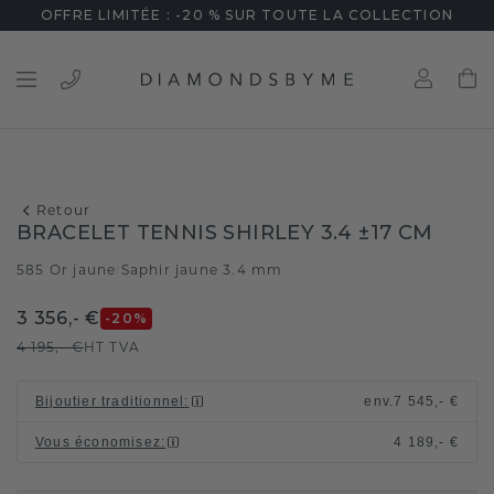
OFFRE LIMITÉE : -20 % SUR TOUTE LA COLLECTION
Retour
BRACELET TENNIS SHIRLEY 3.4 ±17 CM
585 Or jaune
Saphir jaune 3.4 mm
/
3 356,- €
-20
%
4 195,- €
HT TVA
Bijoutier traditionnel
:
env.
7 545,- €
Vous économisez
:
4 189,- €