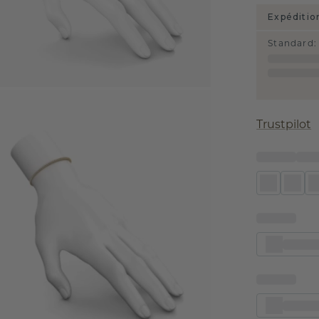
Expéditio
Standard
:
Trustpilot