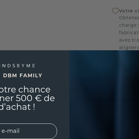
Votre v
Obtenez
charge 
fabricat
avez tr
aligner
Notre p
E DBM FAMILY
Nous no
nos bij
otre chance
vie con
ner 500 € de
l'esprit
d’achat !
UNIQU