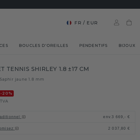
FR
/
EUR
CES
BOUCLES D'OREILLES
PENDENTIFS
BIJOUX
T TENNIS SHIRLEY 1.8 ±17 CM
Saphir jaune 1.8 mm
-20
%
 TVA
raditionnel
:
env.
3 669,- €
omisez
:
2 037,80 €