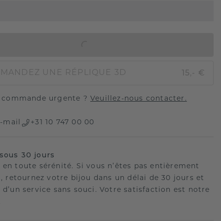
AJOUTER AU PANIER
15,- €
MANDEZ UNE RÉPLIQUE 3D
 commande urgente ?
Veuillez-nous contacter.
-mail
+31 10 747 00 00
sous 30 jours
 en toute sérénité. Si vous n’êtes pas entièrement
t, retournez votre bijou dans un délai de 30 jours et
 d’un service sans souci. Votre satisfaction est notre
.