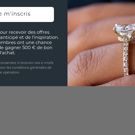
RÉPLI
e m'inscris
Souhai
sur vou
partir 
our recevoir des offres
anticipé et de l'inspiration.
embres ont une chance
de gagner 500 € de bon
d'achat.
 consentez à recevoir nos e-mails
oor les conditions générales de
te opération.