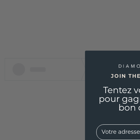
JOIN TH
Tentez v
pour gag
bon 
EMail