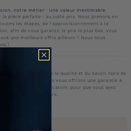
ision, notre métier : Une valeur inestimable
 la pièce parfaite - au juste prix. Nous prenons en
toutes les étapes, de l'approvisionnement à la
ion, afin de vous garantir le prix le plus bas. Vous
ouvé une meilleure offre ailleurs ? Nous nous
ons !
romesse à vie
us portons garants de la qualité et du savoir-faire de
oux.C'est pourquoi nous vous offrons une garantie à
tre les défauts de fabrication, pour que vous ayez
 tranquille pour toujours.
E
!