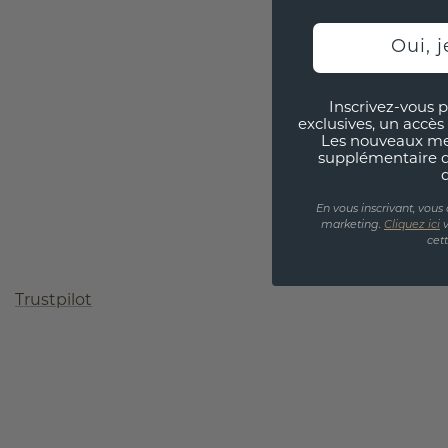
Oui, j
Inscrivez-vous p
exclusives, un accès 
Les nouveaux m
supplémentaire 
En vous inscrivant, vous
marketing.
Cliquez ici
v
cet
Trustpilot