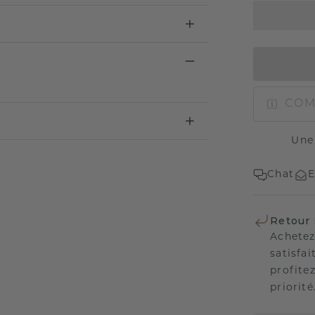
COM
Une
Chat
E
Retour 
Achetez
satisfai
profitez
priorité