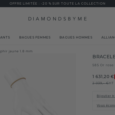
OFFRE LIMITÉE : -20 % SUR TOUTE LA COLLECTION
MANTS
BAGUES FEMMES
BAGUES HOMMES
ALLIAN
Saphir jaune 1.8 mm
BRACELE
585 Or rose
/
1 631,20 €
2 039,- €
HT
Bijoutier t
Vous écon