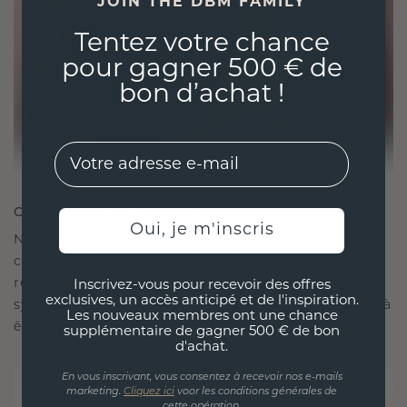
JOIN THE DBM FAMILY
Tentez votre chance
pour gagner 500 € de
bon d’achat !
EMail
CRÉÉ POUR LA CONNEXION
Oui, je m'inscris
Notre philosophie en matière de design est de
créer des liens, chaque pièce étant conçue pour
résister à l'épreuve du temps. Elle devient votre
Inscrivez-vous pour recevoir des offres
exclusives, un accès anticipé et de l'inspiration.
symbole d'amour et de moments chéris, destinée à
Les nouveaux membres ont une chance
être portée et chérie pour toujours.
supplémentaire de gagner 500 € de bon
d'achat.
En vous inscrivant, vous consentez à recevoir nos e-mails
marketing.
Cliquez ici
voor les conditions générales de
cette opération.