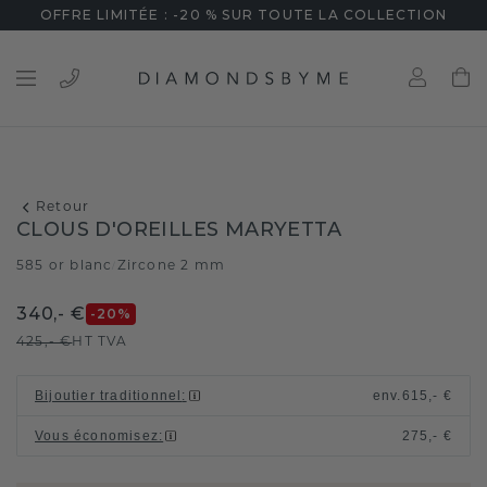
OFFRE LIMITÉE : -20 % SUR TOUTE LA COLLECTION
Retour
CLOUS D'OREILLES MARYETTA
585 or blanc
Zircone 2 mm
/
340,- €
-20
%
425,- €
HT TVA
Bijoutier traditionnel
:
env.
615,- €
Vous économisez
:
275,- €