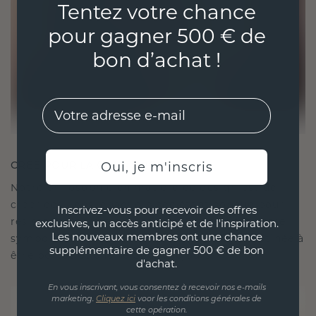
Tentez votre chance
pour gagner 500 € de
bon d’achat !
EMail
CRÉÉ POUR LA CONNEXION
Oui, je m'inscris
Notre philosophie en matière de design est de
créer des liens, chaque pièce étant conçue pour
Inscrivez-vous pour recevoir des offres
résister à l'épreuve du temps. Elle devient votre
exclusives, un accès anticipé et de l'inspiration.
Les nouveaux membres ont une chance
symbole d'amour et de moments chéris, destinée à
supplémentaire de gagner 500 € de bon
être portée et chérie pour toujours.
d'achat.
En vous inscrivant, vous consentez à recevoir nos e-mails
marketing.
Cliquez ici
voor les conditions générales de
cette opération.