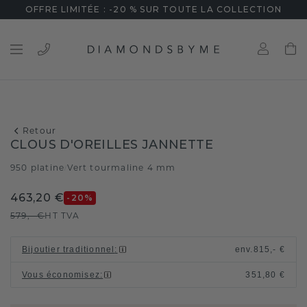
OFFRE LIMITÉE : -20 % SUR TOUTE LA COLLECTION
Retour
CLOUS D'OREILLES JANNETTE
950 platine
Vert tourmaline 4 mm
/
463,20 €
-20
%
579,- €
HT TVA
Bijoutier traditionnel
:
env.
815,- €
Vous économisez
:
351,80 €