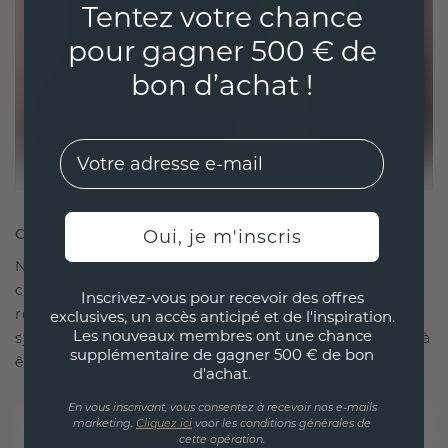
Tentez votre chance
pour gagner 500 € de
bon d’achat !
EMail
CRÉÉ POUR LA CONNEXION
Oui, je m'inscris
Notre philosophie en matière de design est de
créer des liens, chaque pièce étant conçue pour
Inscrivez-vous pour recevoir des offres
résister à l'épreuve du temps. Elle devient votre
exclusives, un accès anticipé et de l'inspiration.
Les nouveaux membres ont une chance
symbole d'amour et de moments chéris, destinée à
supplémentaire de gagner 500 € de bon
être portée et chérie pour toujours.
d'achat.
En vous inscrivant, vous consentez à recevoir nos e-mails
marketing.
Cliquez ici
voor les conditions générales de
cette opération.