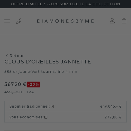
OFFRE LIMITÉE : -20 % SUR TOUTE LA COLLECTION
Retour
CLOUS D'OREILLES JANNETTE
585 or jaune
Vert tourmaline 4 mm
/
367,20 €
-20
%
459,- €
HT TVA
Bijoutier traditionnel
:
env.
645,- €
Vous économisez
:
277,80 €