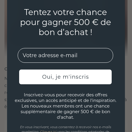
Tentez votre chance
pour gagner 500 € de
bon d’achat !
EMail
CRÉÉ POUR LA CONNEXION
Oui, je m'inscris
Notre philosophie en matière de design est de
créer des liens, chaque pièce étant conçue pour
résister à l'épreuve du temps. Elle devient votre
Inscrivez-vous pour recevoir des offres
symbole d'amour et de moments chéris, destinée à
exclusives, un accès anticipé et de l'inspiration.
Les nouveaux membres ont une chance
être portée et chérie pour toujours.
supplémentaire de gagner 500 € de bon
d'achat.
En vous inscrivant, vous consentez à recevoir nos e-mails