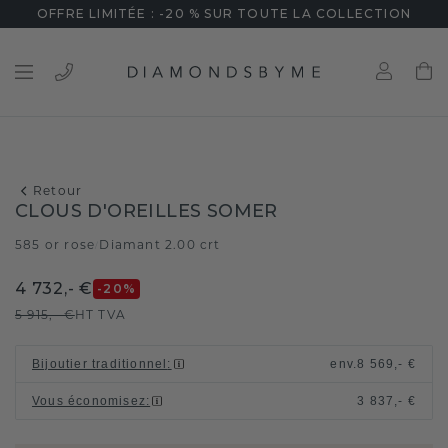
OFFRE LIMITÉE : -20 % SUR TOUTE LA COLLECTION
Retour
CLOUS D'OREILLES SOMER
585 or rose
Diamant 2.00 crt
/
4 732,- €
-20
%
5 915,- €
HT TVA
Bijoutier traditionnel
:
env.
8 569,- €
Vous économisez
:
3 837,- €