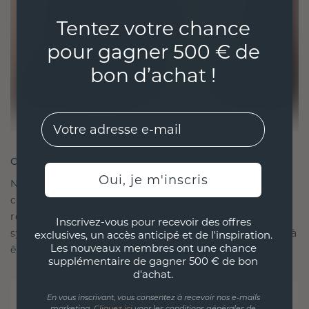
Tentez votre chance
pour gagner 500 € de
bon d’achat !
EMail
CRÉÉ POUR LA CONNEXION
Oui, je m'inscris
Notre philosophie en matière de design est de
créer des liens, chaque pièce étant conçue pour
résister à l'épreuve du temps. Elle devient votre
Inscrivez-vous pour recevoir des offres
symbole d'amour et de moments chéris, destinée à
exclusives, un accès anticipé et de l'inspiration.
Les nouveaux membres ont une chance
être portée et chérie pour toujours.
supplémentaire de gagner 500 € de bon
d'achat.
En vous inscrivant, vous consentez à recevoir nos e-mails