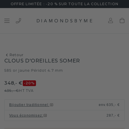
OFFRE LIMITÉE : -20 % SUR TOUTE LA COLLECTION
Retour
CLOUS D'OREILLES SOMER
585 or jaune
Péridot 4.7 mm
/
348,- €
-20
%
435,- €
HT TVA
Bijoutier traditionnel
:
env.
635,- €
Vous économisez
:
287,- €