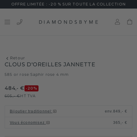
OFFRE LIMITÉE : -20 % SUR TOUTE LA COLLECTION
Retour
CLOUS D'OREILLES JANNETTE
585 or rose
Saphir rose 4 mm
/
484,- €
-20
%
605,- €
HT TVA
Bijoutier traditionnel
:
env.
849,- €
Vous économisez
:
365,- €