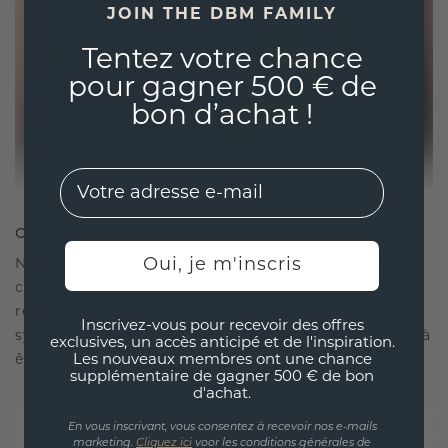
JOIN THE DBM FAMILY
Tentez votre chance
pour gagner 500 € de
bon d’achat !
EMail
CRÉÉ POUR LA CONNEXION
Oui, je m'inscris
Notre philosophie en matière de design est de
créer des liens, chaque pièce étant conçue pour
résister à l'épreuve du temps. Elle devient votre
Inscrivez-vous pour recevoir des offres
symbole d'amour et de moments chéris, destinée à
exclusives, un accès anticipé et de l'inspiration.
être portée et chérie pour toujours.
Les nouveaux membres ont une chance
supplémentaire de gagner 500 € de bon
d'achat.
En vous inscrivant, vous consentez à recevoir nos e-mails
marketing.
Cliquez ici
voor les conditions générales de