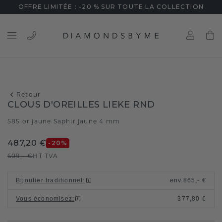
OFFRE LIMITÉE : -20 % SUR TOUTE LA COLLECTION
Retour
CLOUS D'OREILLES LIEKE RND
585 or jaune
Saphir jaune 4 mm
/
487,20 €
-20
%
609,- €
HT TVA
Bijoutier traditionnel
:
env.
865,- €
Vous économisez
:
377,80 €