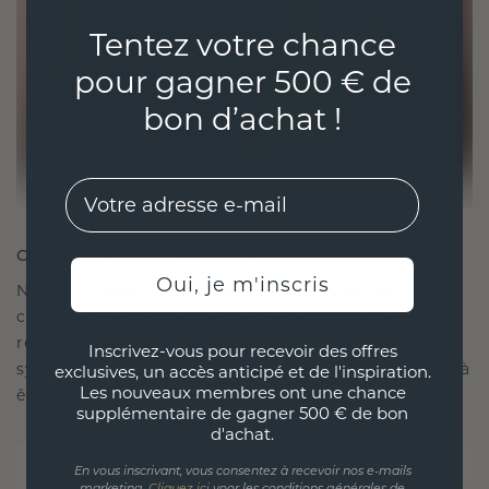
Tentez votre chance
pour gagner 500 € de
bon d’achat !
EMail
CRÉÉ POUR LA CONNEXION
Oui, je m'inscris
Notre philosophie en matière de design est de
créer des liens, chaque pièce étant conçue pour
résister à l'épreuve du temps. Elle devient votre
Inscrivez-vous pour recevoir des offres
symbole d'amour et de moments chéris, destinée à
exclusives, un accès anticipé et de l'inspiration.
Les nouveaux membres ont une chance
être portée et chérie pour toujours.
supplémentaire de gagner 500 € de bon
d'achat.
En vous inscrivant, vous consentez à recevoir nos e-mails