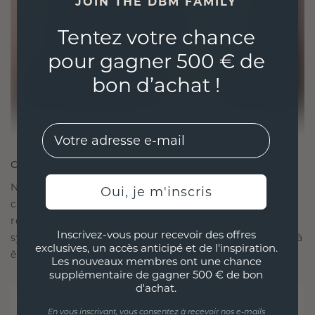
JOIN THE DBM FAMILY
Tentez votre chance
pour gagner 500 € de
bon d’achat !
EMail
CRÉÉ POUR LA CONNEXION
Notre philosophie en matière de design est de
Oui, je m'inscris
créer des liens, chaque pièce étant conçue pour
résister à l'épreuve du temps. Elle devient votre
Inscrivez-vous pour recevoir des offres
symbole d'amour et de moments chéris, destinée à
exclusives, un accès anticipé et de l'inspiration.
être portée et chérie pour toujours.
Les nouveaux membres ont une chance
supplémentaire de gagner 500 € de bon
d'achat.
En vous inscrivant, vous consentez à recevoir nos e-mails