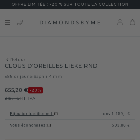
OFFRE LIMITÉE : -20 % SUR TOUTE LA COLLECTION
Retour
CLOUS D'OREILLES LIEKE RND
585 or jaune
Saphir 4 mm
/
655,20 €
-20
%
819,- €
HT TVA
Bijoutier traditionnel
:
env.
1 159,- €
Vous économisez
:
503,80 €