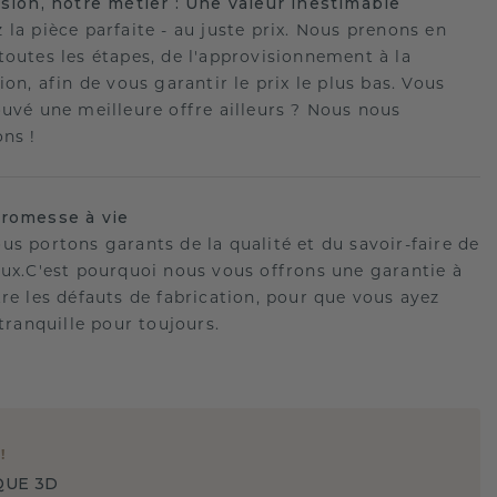
ision, notre métier : Une valeur inestimable
 la pièce parfaite - au juste prix. Nous prenons en
toutes les étapes, de l'approvisionnement à la
ion, afin de vous garantir le prix le plus bas. Vous
ouvé une meilleure offre ailleurs ? Nous nous
ons !
romesse à vie
us portons garants de la qualité et du savoir-faire de
oux.C'est pourquoi nous vous offrons une garantie à
tre les défauts de fabrication, pour que vous ayez
 tranquille pour toujours.
E
!
QUE 3D