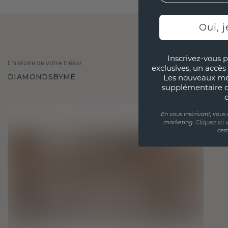
Oui, j
Inscrivez-vous p
L'histoire de votre trésor
exclusives, un accès 
DIAMONDSBYME
Les nouveaux m
supplémentaire 
En vous inscrivant, vous
marketing.
Cliquez ici
v
cet