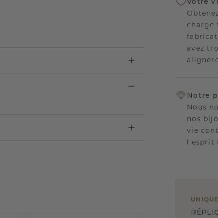
Votre v
Obtenez
charge 
fabricat
avez tr
aligner
Notre p
Nous no
nos bij
vie con
l'esprit
UNIQU
RÉPLI