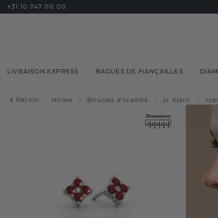
+31 10 747 00 00
LIVRAISON EXPRESS
BAGUES DE FIANÇAILLES
DIA
Retour
Home
/
Boucles d'oreilles
/
or blanc
/
rub