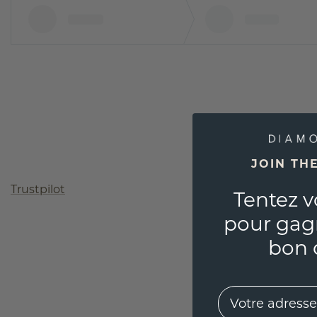
JOIN TH
Trustpilot
Tentez v
pour gag
bon 
EMail