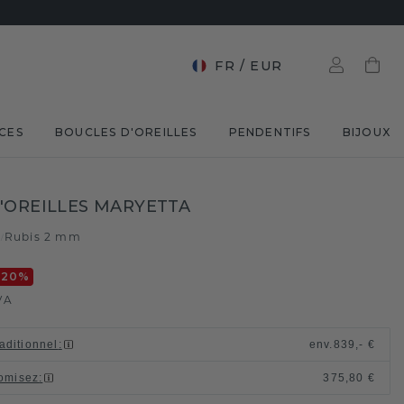
FR
/
EUR
CES
BOUCLES D'OREILLES
PENDENTIFS
BIJOUX
'OREILLES MARYETTA
c
Rubis 2 mm
/
-20
%
VA
raditionnel
:
env.
839,- €
omisez
:
375,80 €