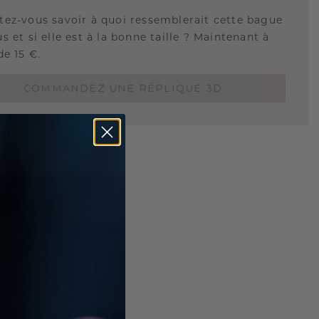
tez-vous savoir à quoi ressemblerait cette bague
s et si elle est à la bonne taille ? Maintenant à
de 15 €.
COMMANDEZ UNE RÉPLIQUE 3D