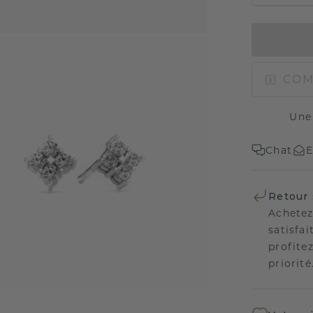
COM
Une
Chat
E
Retour 
Achetez
satisfai
profitez
priorité