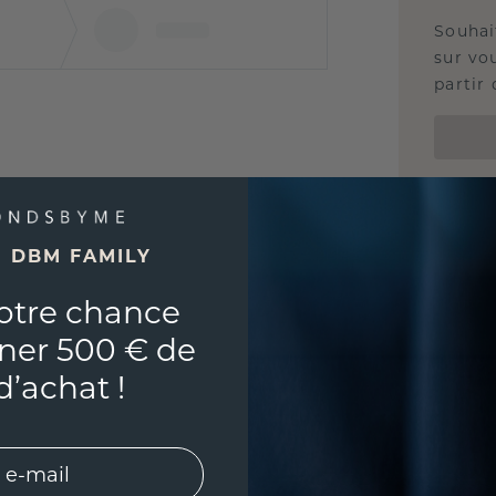
Souhai
sur vou
partir 
E DBM FAMILY
otre chance
ner 500 € de
d’achat !