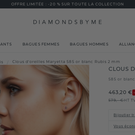
OFFRE LIMITÉE : -20 % SUR TOUTE LA COLLECTION
MANTS
BAGUES FEMMES
BAGUES HOMMES
ALLIAN
Clous d'oreilles Maryetta 585 or blanc Rubis 2 mm
is
/
CLOUS D
585 or blan
463,20 €
579,- €
HT T
Bijoutier t
Vous écon