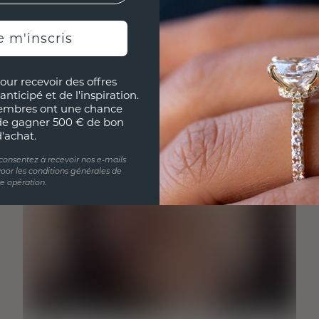
e m'inscris
our recevoir des offres
anticipé et de l'inspiration.
embres ont une chance
de gagner 500 € de bon
d'achat.
 consentez à recevoir nos e-mails
oor les conditions générales de
te opération.