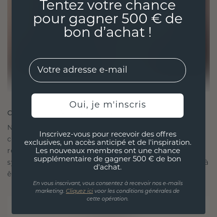
Tentez votre chance
pour gagner 500 € de
bon d’achat !
EMail
Oui, je m'inscris
CRÉÉ POUR LA CONNEXION
Notre philosophie en matière de design est de
Inscrivez-vous pour recevoir des offres
créer des liens, chaque pièce étant conçue pour
exclusives, un accès anticipé et de l'inspiration.
résister à l'épreuve du temps. Elle devient votre
Les nouveaux membres ont une chance
supplémentaire de gagner 500 € de bon
symbole d'amour et de moments chéris, destinée à
d'achat.
être portée et chérie pour toujours.
En vous inscrivant, vous consentez à recevoir nos e-mails
marketing.
Cliquez ici
voor les conditions générales de
cette opération.