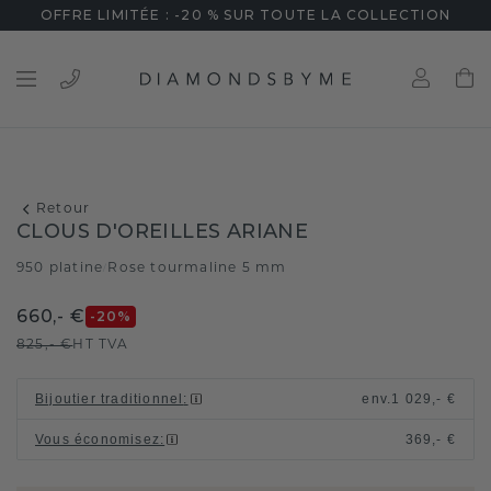
OFFRE LIMITÉE : -20 % SUR TOUTE LA COLLECTION
Retour
CLOUS D'OREILLES ARIANE
950 platine
Rose tourmaline 5 mm
/
660,- €
-20
%
825,- €
HT TVA
Bijoutier traditionnel
:
env.
1 029,- €
Vous économisez
:
369,- €