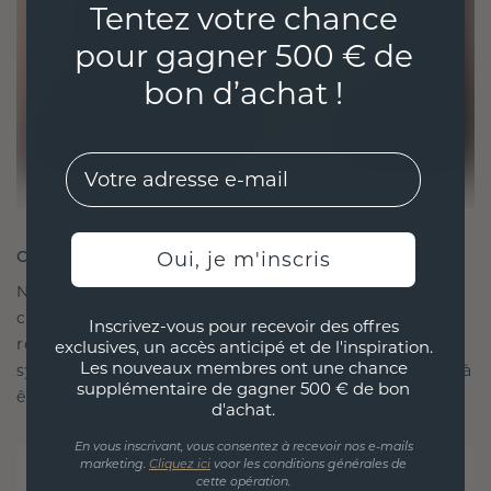
Tentez votre chance
pour gagner 500 € de
bon d’achat !
EMail
CRÉÉ POUR LA CONNEXION
Oui, je m'inscris
Notre philosophie en matière de design est de
créer des liens, chaque pièce étant conçue pour
Inscrivez-vous pour recevoir des offres
résister à l'épreuve du temps. Elle devient votre
exclusives, un accès anticipé et de l'inspiration.
Les nouveaux membres ont une chance
symbole d'amour et de moments chéris, destinée à
supplémentaire de gagner 500 € de bon
être portée et chérie pour toujours.
d'achat.
En vous inscrivant, vous consentez à recevoir nos e-mails
marketing.
Cliquez ici
voor les conditions générales de
cette opération.