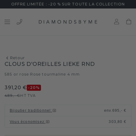
OFFRE LIMITÉE : -20 % SUR TOUTE LA COLLECTION
Retour
CLOUS D'OREILLES LIEKE RND
585 or rose
Rose tourmaline 4 mm
/
391,20 €
-20
%
489,- €
HT TVA
Bijoutier traditionnel
:
env.
695,- €
Vous économisez
:
303,80 €