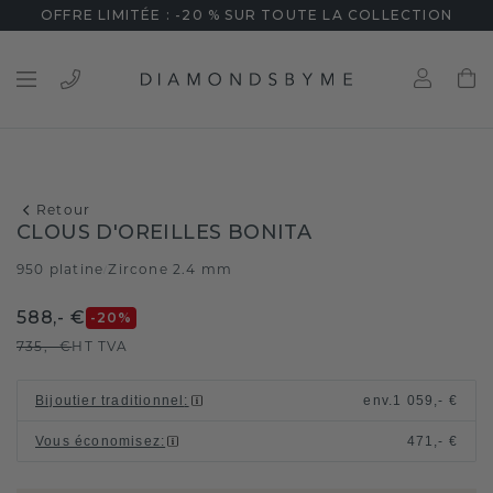
OFFRE LIMITÉE : -20 % SUR TOUTE LA COLLECTION
Retour
CLOUS D'OREILLES BONITA
950 platine
Zircone 2.4 mm
/
588,- €
-20
%
735,- €
HT TVA
Bijoutier traditionnel
:
env.
1 059,- €
Vous économisez
:
471,- €