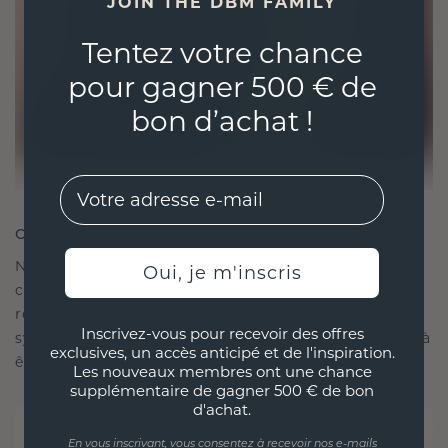
JOIN THE DBM FAMILY
Tentez votre chance
pour gagner 500 € de
bon d’achat !
EMail
CRÉÉ POUR LA CONNEXION
Notre philosophie en matière de design est de
Oui, je m'inscris
créer des liens, chaque pièce étant conçue pour
résister à l'épreuve du temps. Elle devient votre
Inscrivez-vous pour recevoir des offres
symbole d'amour et de moments chéris, destinée à
exclusives, un accès anticipé et de l'inspiration.
être portée et chérie pour toujours.
Les nouveaux membres ont une chance
supplémentaire de gagner 500 € de bon
d'achat.
En vous inscrivant, vous consentez à recevoir nos e-mails