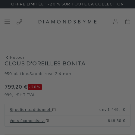
OFFRE LIMITÉE : -20 % SUR TOUTE LA COLLECTION
Retour
CLOUS D'OREILLES BONITA
950 platine
Saphir rose 2.4 mm
/
799,20 €
-20
%
999,- €
HT TVA
Bijoutier traditionnel
:
env.
1 449,- €
Vous économisez
:
649,80 €