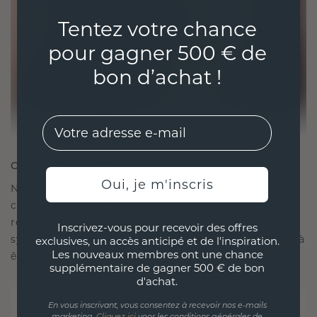
Tentez votre chance
pour gagner 500 € de
bon d’achat !
EMail
CRÉÉ POUR LA CONNEXION
Oui, je m'inscris
Notre philosophie en matière de design est de
créer des liens, chaque pièce étant conçue pour
résister à l'épreuve du temps. Elle devient votre
Inscrivez-vous pour recevoir des offres
symbole d'amour et de moments chéris, destinée à
exclusives, un accès anticipé et de l'inspiration.
Les nouveaux membres ont une chance
être portée et chérie pour toujours.
supplémentaire de gagner 500 € de bon
d'achat.
En vous inscrivant, vous consentez à recevoir nos e-mails