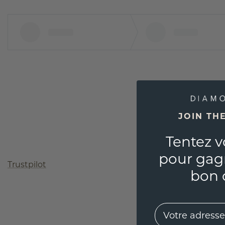
JOIN TH
Tentez v
pour gag
Trustpilot
bon 
EMail