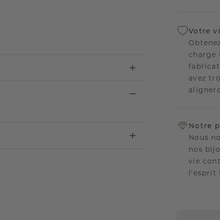
Votre v
Obtenez
charge 
fabricat
avez tr
aligner
Notre p
Nous no
nos bij
vie con
l'esprit