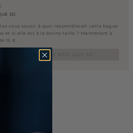
E
!
QUE 3D
tez-vous savoir à quoi ressemblerait cette bague
s et si elle est à la bonne taille ? Maintenant à
de 15 €.
COMMANDEZ UNE RÉPLIQUE 3D