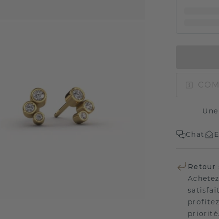
COM
Une
Chat
E
Retour 
Achetez
satisfai
profitez
priorité