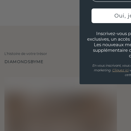
Oui, j
Inscrivez-vous p
exclusives, un accès 
Les nouveaux m
supplémentaire 
L'histoire de votre trésor
DIAMONDSBYME
En vous inscrivant, vous
marketing.
Cliquez ici
v
cet