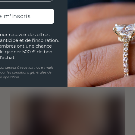
e m'inscris
our recevoir des offres
anticipé et de l'inspiration.
embres ont une chance
de gagner 500 € de bon
d'achat.
 consentez à recevoir nos e-mails
oor les conditions générales de
te opération.