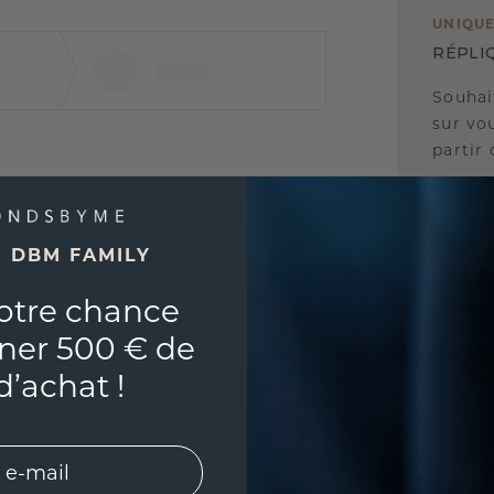
UNIQU
RÉPLI
Souhai
sur vou
partir 
E DBM FAMILY
otre chance
ner 500 € de
d’achat !