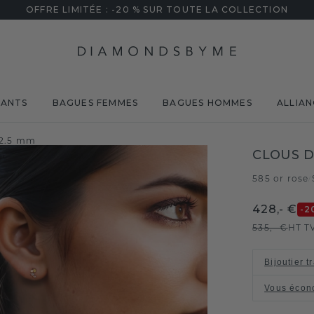
OFFRE LIMITÉE : -20 % SUR TOUTE LA COLLECTION
MANTS
BAGUES FEMMES
BAGUES HOMMES
ALLIAN
e 2.5 mm
CLOUS D
585 or rose
/
428,- €
-2
535,- €
HT T
Bijoutier t
Vous écon