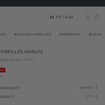
FR
/
EUR
CES
BOUCLES D'OREILLES
PENDENTIFS
BIJOUX
'OREILLES MARLYS
Saphir jaune 2.5 mm
0
%
VA
raditionnel
:
env.
805,- €
omisez
:
377,- €