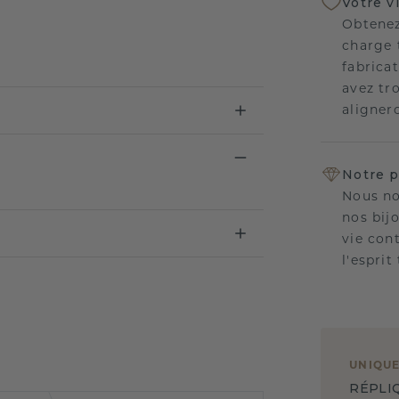
Votre v
Obtenez
charge 
fabricat
avez tr
aligner
Notre p
Nous no
nos bij
vie con
l'esprit
UNIQU
RÉPLI