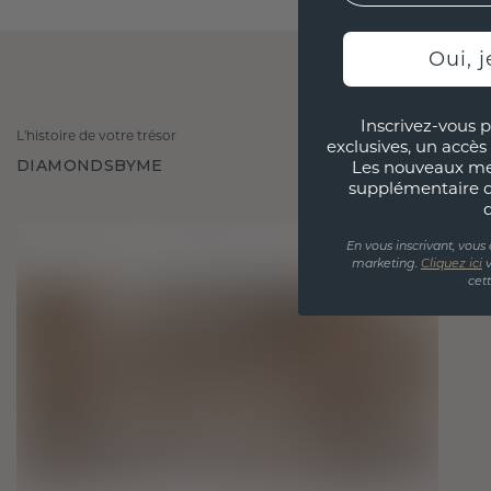
Oui, j
Inscrivez-vous p
L'histoire de votre trésor
exclusives, un accès 
DIAMONDSBYME
Les nouveaux m
supplémentaire 
En vous inscrivant, vous
marketing.
Cliquez ici
v
cet