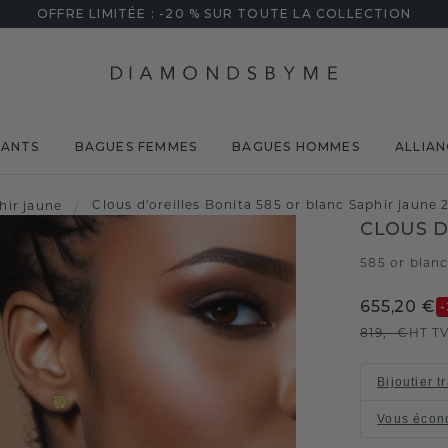
OFFRE LIMITÉE : -20 % SUR TOUTE LA COLLECTION
MANTS
BAGUES FEMMES
BAGUES HOMMES
ALLIAN
Clous d'oreilles Bonita 585 or blanc Saphir jaune
hir jaune
/
CLOUS D
585 or blan
655,20 €
819,- €
HT T
Bijoutier t
Vous écon