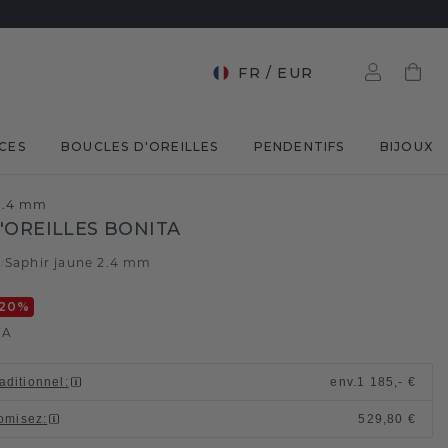
FR
/
EUR
CES
BOUCLES D'OREILLES
PENDENTIFS
BIJOUX
 2.4 mm
'OREILLES BONITA
c
Saphir jaune 2.4 mm
/
-20
%
VA
raditionnel
:
env.
1 185,- €
omisez
:
529,80 €