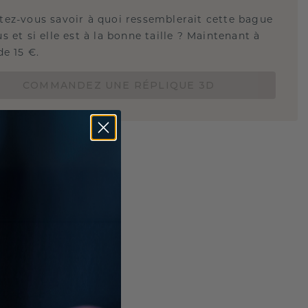
tez-vous savoir à quoi ressemblerait cette bague
s et si elle est à la bonne taille ? Maintenant à
de 15 €.
COMMANDEZ UNE RÉPLIQUE 3D