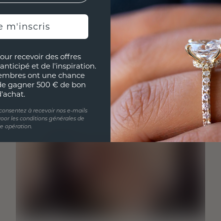
e m'inscris
our recevoir des offres
anticipé et de l'inspiration.
embres ont une chance
de gagner 500 € de bon
d'achat.
 consentez à recevoir nos e-mails
oor les conditions générales de
te opération.