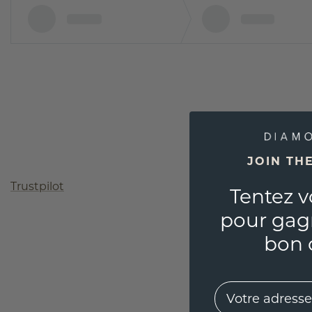
JOIN TH
Trustpilot
Tentez v
pour gag
bon 
EMail