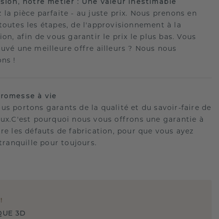
ision, notre métier : Une valeur inestimable
 la pièce parfaite - au juste prix. Nous prenons en
toutes les étapes, de l'approvisionnement à la
ion, afin de vous garantir le prix le plus bas. Vous
ouvé une meilleure offre ailleurs ? Nous nous
ons !
romesse à vie
us portons garants de la qualité et du savoir-faire de
oux.C'est pourquoi nous vous offrons une garantie à
tre les défauts de fabrication, pour que vous ayez
 tranquille pour toujours.
E
!
QUE 3D