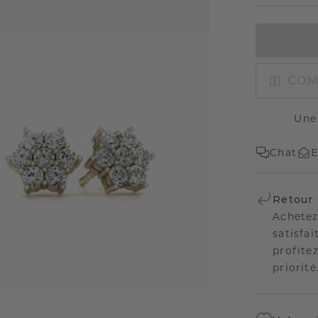
COM
Une
Chat
E
Retour 
Achetez
satisfai
profitez
priorité