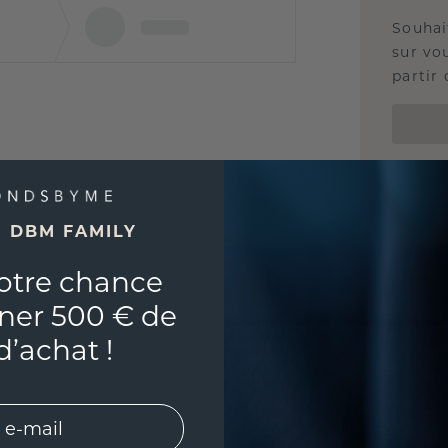
Souhai
sur vou
partir 
E DBM FAMILY
otre chance
ner 500 € de
d’achat !