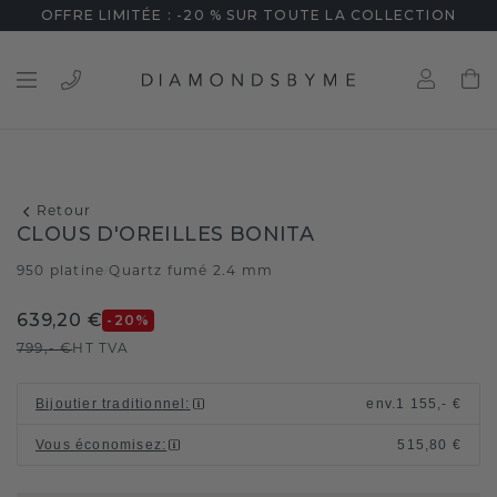
OFFRE LIMITÉE : -20 % SUR TOUTE LA COLLECTION
Retour
CLOUS D'OREILLES BONITA
950 platine
Quartz fumé 2.4 mm
/
639,20 €
-20
%
799,- €
HT TVA
Bijoutier traditionnel
:
env.
1 155,- €
Vous économisez
:
515,80 €