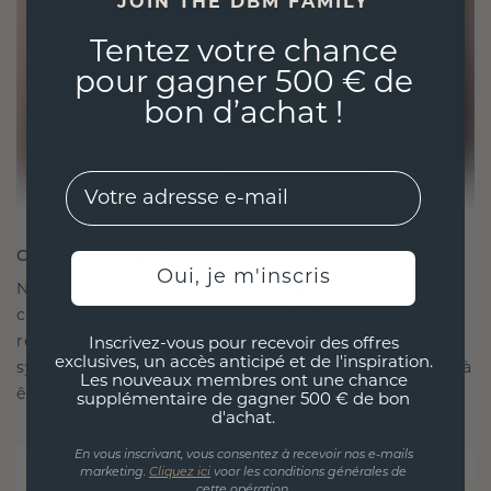
JOIN THE DBM FAMILY
Tentez votre chance
pour gagner 500 € de
bon d’achat !
EMail
CRÉÉ POUR LA CONNEXION
Oui, je m'inscris
Notre philosophie en matière de design est de
créer des liens, chaque pièce étant conçue pour
résister à l'épreuve du temps. Elle devient votre
Inscrivez-vous pour recevoir des offres
exclusives, un accès anticipé et de l'inspiration.
symbole d'amour et de moments chéris, destinée à
Les nouveaux membres ont une chance
être portée et chérie pour toujours.
supplémentaire de gagner 500 € de bon
d'achat.
En vous inscrivant, vous consentez à recevoir nos e-mails
marketing.
Cliquez ici
voor les conditions générales de
cette opération.