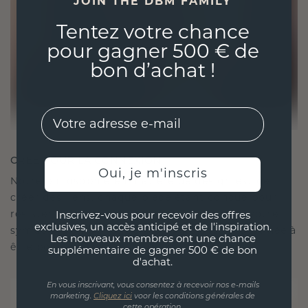
JOIN THE DBM FAMILY
Tentez votre chance
pour gagner 500 € de
bon d’achat !
EMail
CRÉÉ POUR LA CONNEXION
Oui, je m'inscris
Notre philosophie en matière de design est de
créer des liens, chaque pièce étant conçue pour
résister à l'épreuve du temps. Elle devient votre
Inscrivez-vous pour recevoir des offres
exclusives, un accès anticipé et de l'inspiration.
symbole d'amour et de moments chéris, destinée à
Les nouveaux membres ont une chance
être portée et chérie pour toujours.
supplémentaire de gagner 500 € de bon
d'achat.
En vous inscrivant, vous consentez à recevoir nos e-mails
marketing.
Cliquez ici
voor les conditions générales de
cette opération.