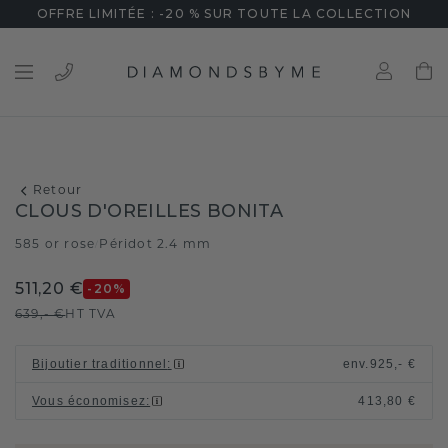
OFFRE LIMITÉE : -20 % SUR TOUTE LA COLLECTION
Retour
CLOUS D'OREILLES BONITA
585 or rose
Péridot 2.4 mm
/
511,20 €
-20
%
639,- €
HT TVA
Bijoutier traditionnel
:
env.
925,- €
Vous économisez
:
413,80 €