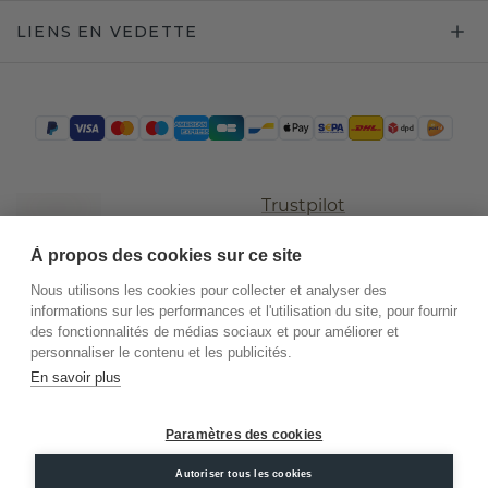
LIENS EN VEDETTE
Trustpilot
À propos des cookies sur ce site
Nous utilisons les cookies pour collecter et analyser des
informations sur les performances et l'utilisation du site, pour fournir
des fonctionnalités de médias sociaux et pour améliorer et
personnaliser le contenu et les publicités.
En savoir plus
©
2026
.
DiamondsByMe
Paramètres des cookies
Conditions
Confidentialité
Mentions
générales
légales
Autoriser tous les cookies