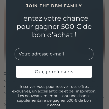
JOIN THE DBM FAMILY
Tentez votre chance
pour gagner 500 € de
bon d’achat !
EMail
Oui, je m'inscris
CRÉÉ POUR LA CONNEXION
Notre philosophie en matière de design est de
Inscrivez-vous pour recevoir des offres
créer des liens, chaque pièce étant conçue pour
exclusives, un accès anticipé et de l'inspiration.
résister à l'épreuve du temps. Elle devient votre
Les nouveaux membres ont une chance
symbole d'amour et de moments chéris, destinée à
supplémentaire de gagner 500 € de bon
être portée et chérie pour toujours.
d'achat.