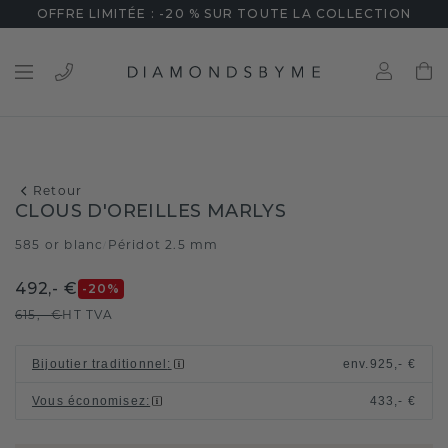
OFFRE LIMITÉE : -20 % SUR TOUTE LA COLLECTION
Retour
CLOUS D'OREILLES MARLYS
585 or blanc
Péridot 2.5 mm
/
492,- €
-20
%
615,- €
HT TVA
Bijoutier traditionnel
:
env.
925,- €
Vous économisez
:
433,- €