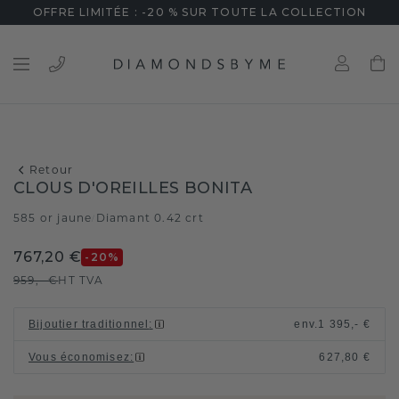
OFFRE LIMITÉE : -20 % SUR TOUTE LA COLLECTION
Retour
CLOUS D'OREILLES BONITA
585 or jaune
Diamant 0.42 crt
/
767,20 €
-20
%
959,- €
HT TVA
Bijoutier traditionnel
:
env.
1 395,- €
Vous économisez
:
627,80 €