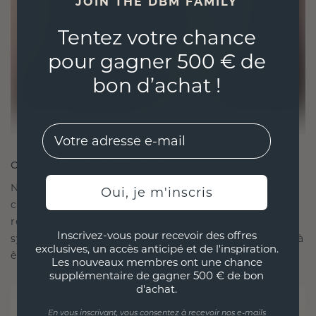
JOIN THE DBM FAMILY
Tentez votre chance
pour gagner 500 € de
bon d’achat !
EMail
CRÉÉ POUR LA CONNEXION
Notre philosophie en matière de design est de
Oui, je m'inscris
créer des liens, chaque pièce étant conçue pour
résister à l'épreuve du temps. Elle devient votre
Inscrivez-vous pour recevoir des offres
symbole d'amour et de moments chéris, destinée à
exclusives, un accès anticipé et de l'inspiration.
être portée et chérie pour toujours.
Les nouveaux membres ont une chance
supplémentaire de gagner 500 € de bon
d'achat.
En vous inscrivant, vous consentez à recevoir nos e-mails