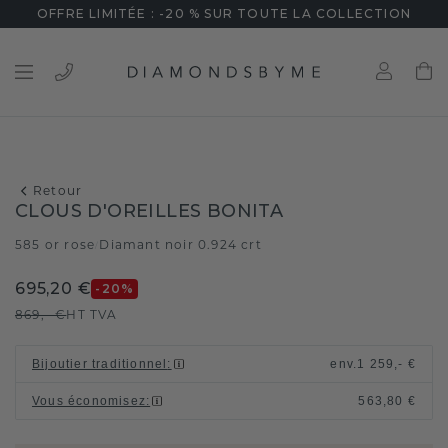
OFFRE LIMITÉE : -20 % SUR TOUTE LA COLLECTION
Retour
CLOUS D'OREILLES BONITA
585 or rose
Diamant noir 0.924 crt
/
695,20 €
-20
%
869,- €
HT TVA
Bijoutier traditionnel
:
env.
1 259,- €
Vous économisez
:
563,80 €