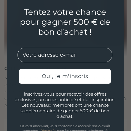
Tentez votre chance
pour gagner 500 € de
bon d’achat !
EMail
CRÉÉ POUR LA CONNEXION
Oui, je m'inscris
Notre philosophie en matière de design est de
créer des liens, chaque pièce étant conçue pour
résister à l'épreuve du temps. Elle devient votre
Inscrivez-vous pour recevoir des offres
symbole d'amour et de moments chéris, destinée à
exclusives, un accès anticipé et de l'inspiration.
Les nouveaux membres ont une chance
être portée et chérie pour toujours.
supplémentaire de gagner 500 € de bon
d'achat.
En vous inscrivant, vous consentez à recevoir nos e-mails