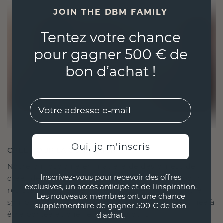
JOIN THE DBM FAMILY
Tentez votre chance
pour gagner 500 € de
bon d’achat !
EMail
Oui, je m'inscris
CRÉÉ POUR LA CONNEXION
Notre philosophie en matière de design est de
Inscrivez-vous pour recevoir des offres
créer des liens, chaque pièce étant conçue pour
exclusives, un accès anticipé et de l'inspiration.
résister à l'épreuve du temps. Elle devient votre
Les nouveaux membres ont une chance
symbole d'amour et de moments chéris, destinée à
supplémentaire de gagner 500 € de bon
être portée et chérie pour toujours.
d'achat.