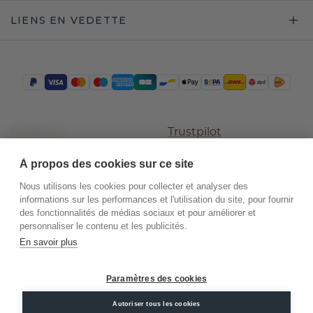
LIENS EN VEDETTE
Trustpilot
À propos des cookies sur ce site
Nous utilisons les cookies pour collecter et analyser des
informations sur les performances et l'utilisation du site, pour fournir
des fonctionnalités de médias sociaux et pour améliorer et
personnaliser le contenu et les publicités.
En savoir plus
©
2026
.
DiamondsByMe
Paramètres des cookies
Conditions
Confidentialité
Mentions
générales
légales
Autoriser tous les cookies