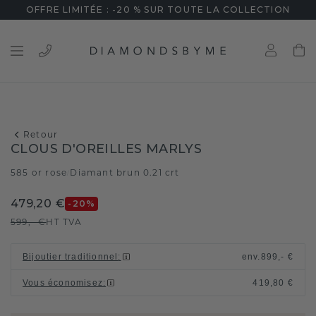
OFFRE LIMITÉE : -20 % SUR TOUTE LA COLLECTION
Retour
CLOUS D'OREILLES MARLYS
585 or rose
Diamant brun 0.21 crt
/
479,20 €
-20
%
599,- €
HT TVA
Bijoutier traditionnel
:
env.
899,- €
Vous économisez
:
419,80 €