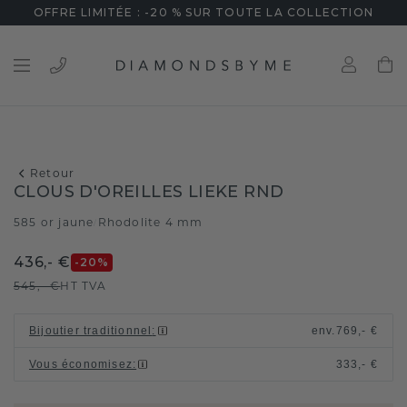
OFFRE LIMITÉE : -20 % SUR TOUTE LA COLLECTION
Retour
CLOUS D'OREILLES LIEKE RND
585 or jaune
Rhodolite 4 mm
/
436,- €
-20
%
545,- €
HT TVA
Bijoutier traditionnel
:
env.
769,- €
Vous économisez
:
333,- €