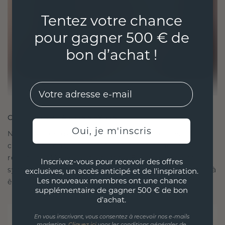
Tentez votre chance
pour gagner 500 € de
bon d’achat !
EMail
CRÉÉ POUR LA CONNEXION
Oui, je m'inscris
Notre philosophie en matière de design est de
créer des liens, chaque pièce étant conçue pour
résister à l'épreuve du temps. Elle devient votre
Inscrivez-vous pour recevoir des offres
symbole d'amour et de moments chéris, destinée à
exclusives, un accès anticipé et de l'inspiration.
Les nouveaux membres ont une chance
être portée et chérie pour toujours.
supplémentaire de gagner 500 € de bon
d'achat.
En vous inscrivant, vous consentez à recevoir nos e-mails