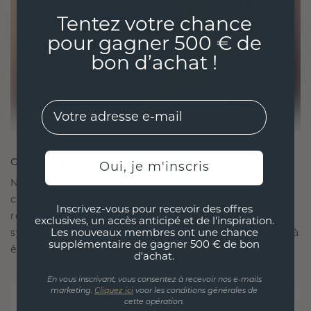
Tentez votre chance
pour gagner 500 € de
bon d’achat !
EMail
CRÉÉ POUR LA CONNEXION
Oui, je m'inscris
Notre philosophie en matière de design est de
créer des liens, chaque pièce étant conçue pour
Inscrivez-vous pour recevoir des offres
résister à l'épreuve du temps. Elle devient votre
exclusives, un accès anticipé et de l'inspiration.
symbole d'amour et de moments chéris, destinée à
Les nouveaux membres ont une chance
supplémentaire de gagner 500 € de bon
être portée et chérie pour toujours.
d'achat.
En vous inscrivant, vous consentez à recevoir nos e-mails
marketing.
Cliquez ici
voor les conditions générales de
cette opération.