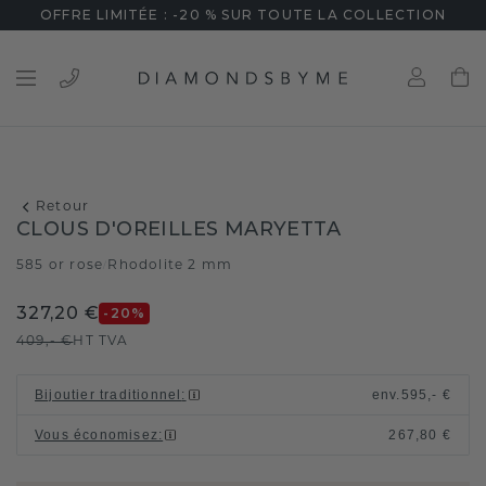
OFFRE LIMITÉE : -20 % SUR TOUTE LA COLLECTION
Retour
CLOUS D'OREILLES MARYETTA
585 or rose
Rhodolite 2 mm
/
327,20 €
-20
%
409,- €
HT TVA
Bijoutier traditionnel
:
env.
595,- €
Vous économisez
:
267,80 €